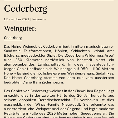
Cederberg
1. Dezember 2021
kapweine
Weingüter:
Cederberg
Das kleine Weingebiet Cederberg liegt inmitten magisch-bizarrer
Sandstein Felsformationen, Höhlen, Schluchten, kristallklarer
Bäche, schneebedeckter Gipfel. Die „Cederberg Wilderness Area“
rund 250 Kilometer nordöstlich von Kapstadt bietet ein
atemberaubendes Landschaftsbild. In diesem abenteuerlich-
kargen Gebiet befinden sich Weinberge auf 950 – 1100 Metern
Höhe – Es sind die höchstgelegenen Weinberge ganz Südafrikas.
Der Name Cederberg stammt von dem nun vom aussterben
bedrohten Clanwilliam Zedernbaum.
Das Gebiet von Cederberg welches in der Clanwilliam Region liegt
erwachte erst in der zweiten Hälfte des 20. Jahrhunderts aus
seinem vinophilen Dornröschenschlaf. Zu verdanken ist dies
massgeblich der Winzer-Familie Nieuwoudt. Sie erkannte das
ausserordentliche Weinpotenzial der Gegend und legte moderne
Rebgärten am Fuße des 2026 Meter hohen Sneeubergs an. Die
Weine von Cederberg sind vom kontinentalen Klima geprägt, mit