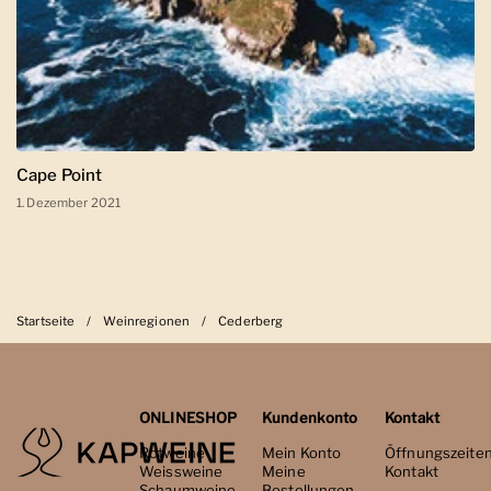
Cape Point
1. Dezember 2021
Startseite
/
Weinregionen
/
Cederberg
ONLINESHOP
Kundenkonto
Kontakt
Rotweine
Mein Konto
Öffnungszeite
Weissweine
Meine
Kontakt
Schaumweine
Bestellungen