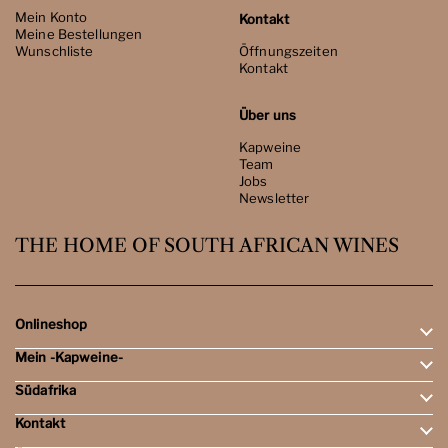
Mein Konto
Kontakt
Meine Bestellungen
Wunschliste
Öffnungszeiten
Kontakt
Über uns
Kapweine
Team
Jobs
Newsletter
THE HOME OF SOUTH AFRICAN WINES
Onlineshop
Mein -Kapweine-
Rotweine
Weissweine
Südafrika
Mein Konto
Schaumweine
Meine Bestellungen
Tasting-Sets
Kontakt
Weingebiete
Wunschliste
Dessert- & Port-Weine
Weingüter