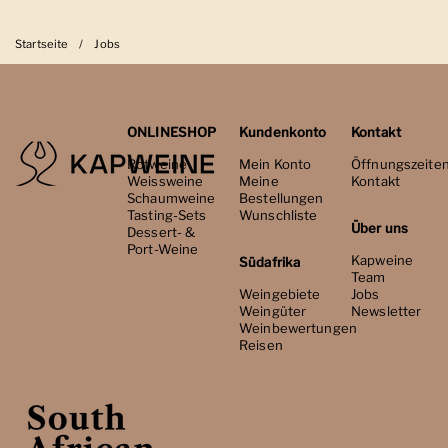
Startseite
/
Jobs
ONLINESHOP
Kundenkonto
Kontakt
Rotweine
Mein Konto
Öffnungszeite
Weissweine
Meine
Kontakt
Schaumweine
Bestellungen
Tasting-Sets
Wunschliste
Über uns
Dessert- &
Port-Weine
Kapweine
Südafrika
Team
Weingebiete
Jobs
Weingüter
Newsletter
Weinbewertungen
Reisen