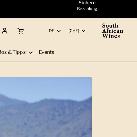
Sichere
Bezahlung
Warenkorb öffnen
Gesamtbetrag:
Sprache
DE
Land/Region
(CHF)
fos & Tipps
Events