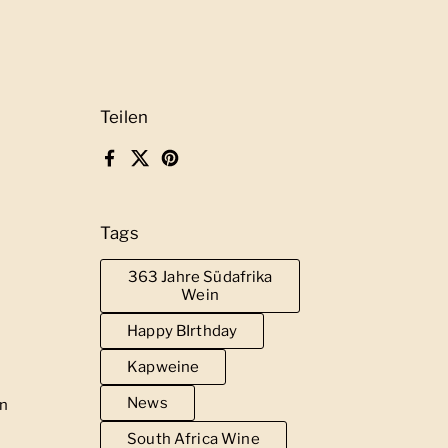
Teilen
Facebook
X (Twitter)
Pinterest
Tags
363 Jahre Südafrika
Wein
Happy BIrthday
Kapweine
News
en
South Africa Wine