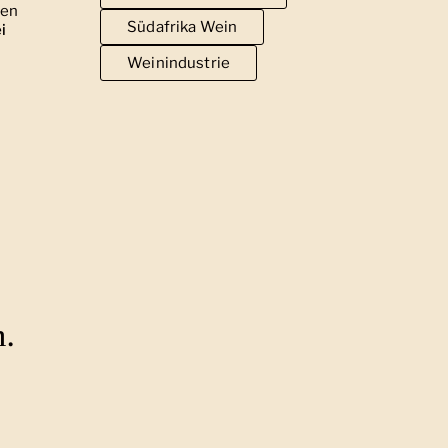
men
Südafrika Wein
i
Weinindustrie
n.