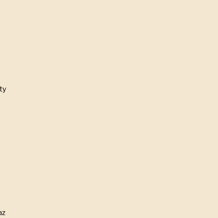
ty
az