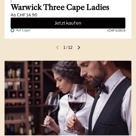
|
Warwick Three Cape Ladies
Ab
CHF 14.90
Jetzt kaufen
Auf Lager
(CHF 0.00/l)
1
/
12
Vorherige Folie
Nächste Folie