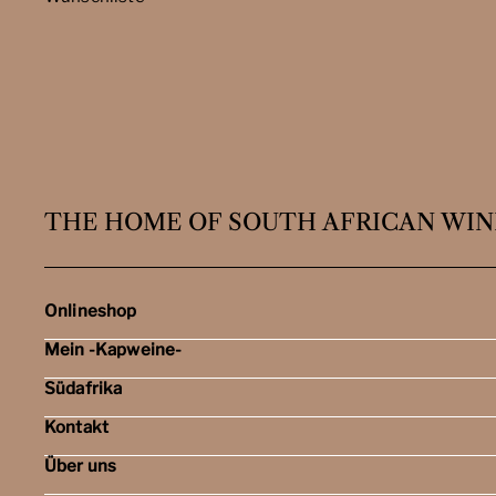
THE HOME OF SOUTH AFRICAN WIN
Onlineshop
Mein -Kapweine-
Rotweine
Weissweine
Südafrika
Mein Konto
Schaumweine
Meine Bestellungen
Tasting-Sets
Kontakt
Weingebiete
Wunschliste
Dessert- & Port-Weine
Weingüter
Über uns
Öffnungszeiten
Weinbewertungen
Kontakt
Reisen