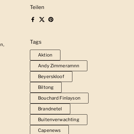
Teilen
Facebook
X (Twitter)
Pinterest
Tags
n,
Aktion
Andy Zimmeramnn
Beyerskloof
Biltong
Bouchard Finlayson
Brandnetel
Buitenverwachting
Capenews