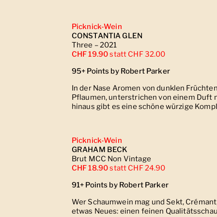
Picknick-Wein
CONSTANTIA GLEN
Three – 2021
CHF 19.9
0
statt CHF 32.00
95+ Points by Robert Parker
In der Nase Aromen von dunklen Früchte
Pflaumen, unterstrichen von einem Duft n
hinaus gibt es eine schöne würzige Kompl
Picknick-Wein
GRAHAM BECK
Brut MCC Non Vintage
CHF 18.9
0
statt CHF 24.90
91+ Points by Robert Parker
Wer Schaumwein mag und Sekt, Crémant, 
etwas Neues: einen feinen Qualitätsscha