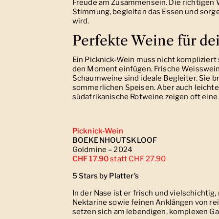
Freude am Zusammensein. Die richtigen 
Stimmung, begleiten das Essen und sorge
wird.
Perfekte Weine für de
Ein Picknick-Wein muss nicht kompliziert s
den Moment einfügen. Frische Weissweine
Schaumweine sind ideale Begleiter. Sie b
sommerlichen Speisen. Aber auch leicht
südafrikanische Rotweine zeigen oft eine
Picknick-Wein
BOEKENHOUTSKLOOF
Goldmine – 2024
CHF 17.90
statt CHF 27.90
5 Stars by Platter’s
In der Nase ist er frisch und vielschichti
Nektarine sowie feinen Anklängen von re
setzen sich am lebendigen, komplexen Ga