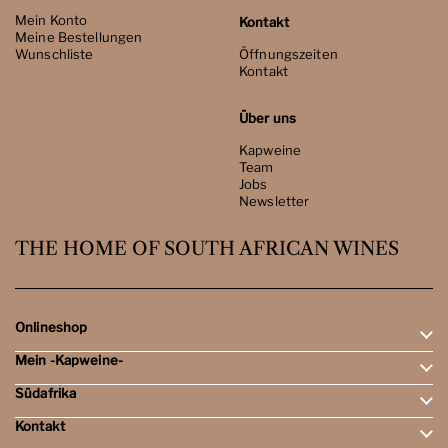
Mein Konto
Kontakt
Meine Bestellungen
Wunschliste
Öffnungszeiten
Kontakt
Über uns
Kapweine
Team
Jobs
Newsletter
THE HOME OF SOUTH AFRICAN WINES
Onlineshop
Mein -Kapweine-
Rotweine
Weissweine
Südafrika
Mein Konto
Schaumweine
Meine Bestellungen
Tasting-Sets
Kontakt
Weingebiete
Wunschliste
Dessert- & Port-Weine
Weingüter