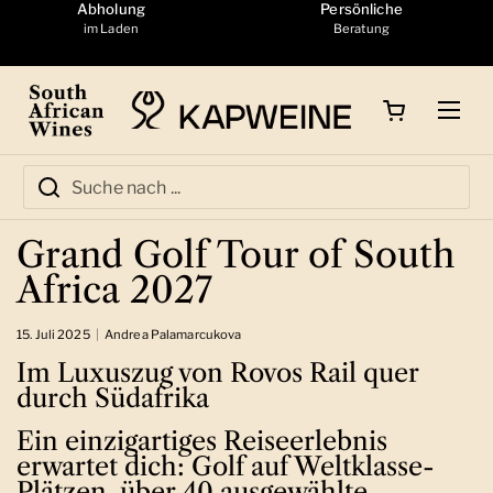
Zum Inhalt springen
Abholung
Persönliche
im Laden
Beratung
Warenkorb öffnen
Menü
Grand Golf Tour of South
Africa 2027
15. Juli 2025
Andrea Palamarcukova
Im Luxuszug von Rovos Rail quer
durch Südafrika
Ein einzigartiges Reiseerlebnis
erwartet dich: Golf auf Weltklasse-
Plätzen, über 40 ausgewählte