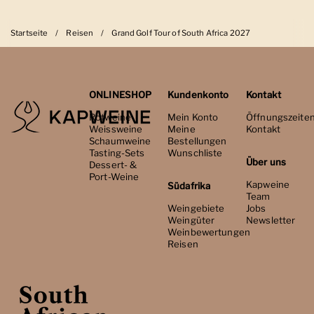
Startseite
/
Reisen
/
Grand Golf Tour of South Africa 2027
ONLINESHOP
Kundenkonto
Kontakt
Rotweine
Mein Konto
Öffnungszeite
Weissweine
Meine
Kontakt
Schaumweine
Bestellungen
Tasting-Sets
Wunschliste
Über uns
Dessert- &
Port-Weine
Kapweine
Südafrika
Team
Weingebiete
Jobs
Weingüter
Newsletter
Weinbewertungen
Reisen