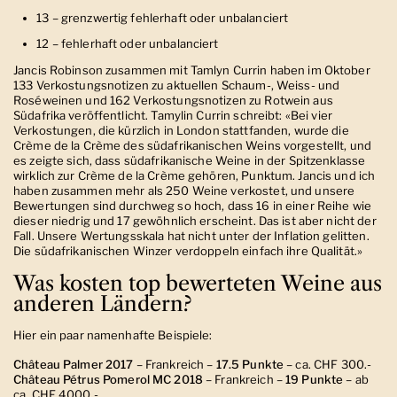
13 – grenzwertig fehlerhaft oder unbalanciert
12 – fehlerhaft oder unbalanciert
Jancis Robinson zusammen mit Tamlyn Currin haben im Oktober
133 Verkostungsnotizen zu aktuellen Schaum-, Weiss- und
Roséweinen und 162 Verkostungsnotizen zu Rotwein aus
Südafrika veröffentlicht. Tamylin Currin schreibt:
«
Bei vier
Verkostungen, die kürzlich in London stattfanden, wurde die
Crème de la Crème des südafrikanischen Weins vorgestellt, und
es zeigte sich, dass südafrikanische Weine in der Spitzenklasse
wirklich zur Crème de la Crème gehören, Punktum. Jancis und ich
haben zusammen mehr als 250 Weine verkostet, und unsere
Bewertungen sind durchweg so hoch, dass 16 in einer Reihe wie
dieser niedrig und 17 gewöhnlich erscheint. Das ist aber nicht der
Fall. Unsere Wertungsskala hat nicht unter der Inflation gelitten.
Die südafrikanischen Winzer verdoppeln einfach ihre Qualität.
»
Was kosten top bewerteten Weine aus
anderen Ländern?
Hier ein paar namenhafte Beispiele:
Château Palmer 2017
– Frankreich –
17.5 Punkte
– ca. CHF 300.-
Château
Pétrus Pomerol MC 2018
– Frankreich –
19 Punkte
– ab
ca. CHF 4000.-