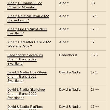
Alheit, Huilkrans 2022
Alheit
18
Citrusdal Mountain
Alheit, Nautical Dawn 2022
Alheit
17,5
Stellenbosch*
Alheit, Fire By Night 2022
Alheit
17 ++
Swartland
*
Alheit, Hereafter Here 2022
Alheit
17
Western Cape**
Badenhorst, Secateurs
Badenhorst
15,5
Chenin Blanc 2022
Swartland
*
David & Nadia, Hoë-Steen
David & Nadia
17,5
Chenin Blanc 2022
Swartland
*
David & Nadia, Skaliekop
David & Nadia
17 ++
Chenin Blanc 2022
Swartland
*
David & Nadia, Plat’bos
David & Nadia
17 ++