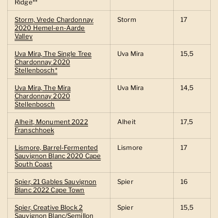
Ridge**
Storm, Vrede Chardonnay
Storm
17
2020 Hemel-en-Aarde
Valley
Uva Mira, The Single Tree
Uva Mira
15,5
Chardonnay 2020
Stellenbosch*
Uva Mira, The Mira
Uva Mira
14,5
Chardonnay 2020
Stellenbosch
Alheit, Monument 2022
Alheit
17,5
Franschhoek
Lismore, Barrel-Fermented
Lismore
17
Sauvignon Blanc 2020 Cape
South Coast
Spier, 21 Gables Sauvignon
Spier
16
Blanc 2022 Cape Town
Spier, Creative Block 2
Spier
15,5
Sauvignon Blanc/Semillon