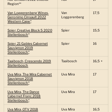
Region**
Van Loggerenberg Wines,
Van
17,5
Geronimo Cinsault 2022
Loggerenberg
Western Cape
*
Spier, Creative Block 5 2020
Spier
15,5
Stellenbosch
*
Spier, 21 Gables Cabernet
Spier
16
Sauvignon 2019
Stellenbosch
*
Taaibosch, Crescendo 2019
Taaibosch
16,5 +
Stellenbosch
Uva Mira, The Mira Cabernet
Uva Mira
17
Sauvignon 2018
Stellenbosch
*
Uva Mira, The Dance
Uva Mira
17
Cabernet Franc 2018
Stellenbosch
*
Uva Mira, OTV 2018
Uva Mira
16,5