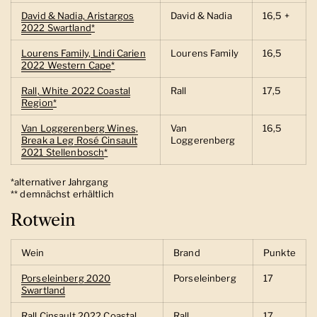
David & Nadia, Aristargos
David & Nadia
16,5 +
2022 Swartland
*
Lourens Family, Lindi Carien
Lourens Family
16,5
2022 Western Cape
*
Rall, White 2022 Coastal
Rall
17,5
Region
*
Van Loggerenberg Wines,
Van
16,5
Break a Leg Rosé Cinsault
Loggerenberg
2021 Stellenbosch
*
*alternativer Jahrgang
** demnächst erhältlich
Rotwein
Wein
Brand
Punkte
Porseleinberg 2020
Porseleinberg
17
Swartland
Rall Cinsault 2022 Coastal
Rall
17