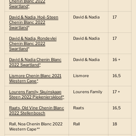
Chenin Blanc 2022
Swartland
*
David & Nadia, Hoë-Steen
David & Nadia
17
Chenin Blanc 2022
Swartland
*
David & Nadia, Rondevlei
David & Nadia
17
Chenin Blanc 2022
Swartland
*
David & Nadia Chenin Blanc
David & Nadia
16 +
2022 Swartland
*
Lismore Chenin Blanc 2021
Lismore
16,5
Western Cape
*
Lourens Family, Skuinskaap
Lourens Family
17 +
Steen 2022 Piekenierskloof
*
Raats, Old Vine Chenin Blanc
Raats
16,5
2022 Stellenbosch
Rall, Noa Chenin Blanc 2022
Rall
18
Western Cape**