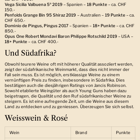
Vega Sicilia Valbuena 5º
2019
– Spanien –
18 Punkte
– ca. CHF
150.-
Penfolds Grange Bin 95 Shiraz 2019
– Australien –
19 Punkte
– ca.
CHF 650.-
Dominio de Pingus, Pingus 2017
– Spanien –
18+ Punkte
– ca. CHF
850.-
Opus One Robert Mondavi Baron Philippe Rotschild 2019
– USA –
18+ Punkte
– ca. CHF 400.-
Und Südafrika?
Obwohl teurere Weine oft mit höherer Qualität assoziiert werden,
zeigt der südafrikanische Weinmarkt, dass dies nicht immer der
Fall sein muss. Es ist möglich, erstklassige Weine zu einem
vernünftigen Preis zu finden, insbesondere in Südafrika.
Dies
bestätigen auch die diesjährigen Ratings von Jancis Robinson.
Sowohl etablierte Weingüter als auch Young Guns haben dazu
beigetragen, die Qualität und den Ruf südafrikanischer Weine zu
steigern. Es ist eine aufregende Zeit, um die Weine aus diesem
Land zu entdecken und zu geniessen. Überzeugen Sie sich selbst.
Weisswein & Rosé
Wein
Brand
Punkte