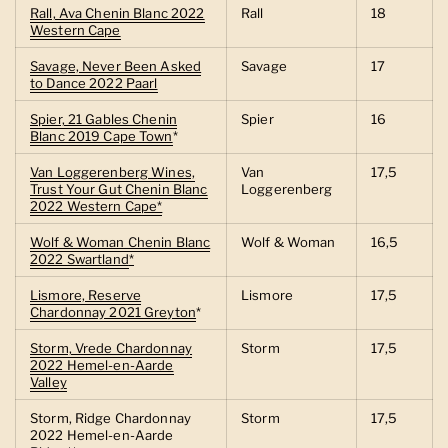
Rall, Ava Chenin Blanc 2022
Rall
18
Western Cape
Savage, Never Been Asked
Savage
17
to Dance 2022 Paarl
Spier, 21 Gables Chenin
Spier
16
Blanc 2019 Cape Town
*
Van Loggerenberg Wines,
Van
17,5
Trust Your Gut Chenin Blanc
Loggerenberg
2022 Western Cape*
Wolf & Woman Chenin Blanc
Wolf & Woman
16,5
2022 Swartland
*
Lismore, Reserve
Lismore
17,5
Chardonnay 2021 Greyton
*
Storm, Vrede Chardonnay
Storm
17,5
2022 Hemel-en-Aarde
Valley
Storm, Ridge Chardonnay
Storm
17,5
2022 Hemel-en-Aarde