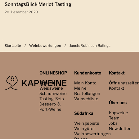
SonntagsBlick Merlot Tasting
20. Dezember 2023
Startseite
/
Weinbewertungen
/
Jancis Robinson Ratings
ONLINESHOP
Kundenkonto
Kontakt
Rotweine
Mein Konto
Öffnungszeite
Weissweine
Meine
Kontakt
Schaumweine
Bestellungen
Tasting-Sets
Wunschliste
Über uns
Dessert- &
Port-Weine
Kapweine
Südafrika
Team
Weingebiete
Jobs
Weingüter
Newsletter
Weinbewertungen