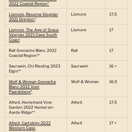
2022 Coastal Region*
Lismore, Reserve Viognier
Lismore
17,5
2021 Greyton
*
Lismore, The Age of Grace
Lismore
17
Viognier 2021 Cape South
Coast
Rall Grenache Blanc 2022
Rall
17
Coastal Region**
Saurwein, Chi Riesling 2023
Saurwein
16 +
Elgin**
Wolf & Woman Grenache
Wolf & Woman
16,5
Blanc 2022 Voor
Paardeberg
*
Alheit, Hemelrand Vine
Alheit
17,5
Garden 2022 Hemel-en-
Aarde Ridge**
Alheit, Cartology 2022
Alheit
17 +
Western Cape