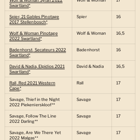
Wolf & Woman Syrah 2022
Wolf & Woman
17
Swartland
*
Spier, 21 Gables Pinotage
Spier
16
2017 Stellenbosch
*
Wolf & Woman Pinotage
Wolf & Woman
16,5
2022 Swartland
*
Badenhorst, Secateurs 2022
Badenhorst
16
Swartland
*
David & Nadia, Elpidios 2021
David & Nadia
16,5
Swartland
*
Rall, Red 2021 Western
Rall
17
Cape
*
Savage, Thief in the Night
Savage
17
2022 Piekenierskloof**
Savage, Follow The Line
Savage
17
2022 Darling**
Savage, Are We There Yet
Savage
17
2022 Malgas**