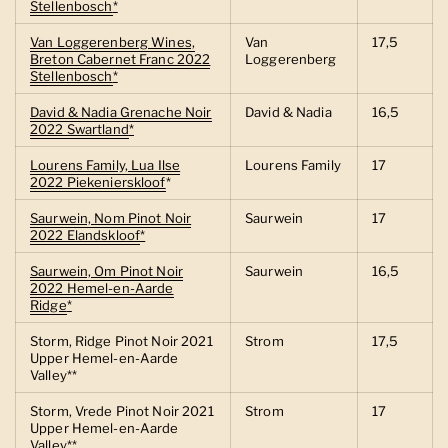
Stellenbosch
*
Van Loggerenberg Wines,
Van
17,5
Breton Cabernet Franc 2022
Loggerenberg
Stellenbosch
*
David & Nadia Grenache Noir
David & Nadia
16,5
2022 Swartland
*
Lourens Family, Lua Ilse
Lourens Family
17
2022 Piekenierskloof
*
Saurwein, Nom Pinot Noir
Saurwein
17
2022 Elandskloof
*
Saurwein, Om Pinot Noir
Saurwein
16,5
2022 Hemel-en-Aarde
Ridge
*
Storm, Ridge Pinot Noir 2021
Strom
17,5
Upper Hemel-en-Aarde
Valley**
Storm, Vrede Pinot Noir 2021
Strom
17
Upper Hemel-en-Aarde
Valley**