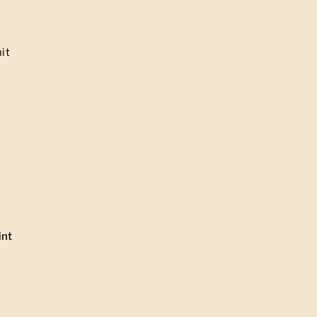
it
int