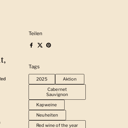
Teilen
Facebook
X (Twitter)
Pinterest
t,
Tags
Red
2025
Aktion
Cabernet
Sauvignon
Kapweine
Neuheiten
m
Red wine of the year