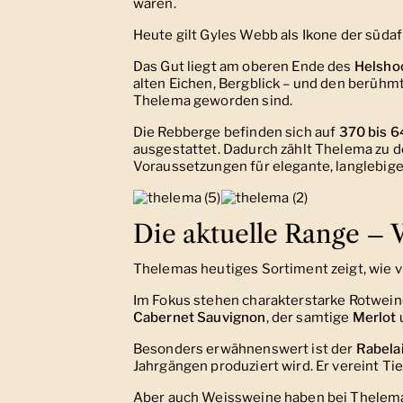
waren.
Heute gilt Gyles Webb als Ikone der süda
Das Gut liegt am oberen Ende des
Helsho
alten Eichen, Bergblick – und den berühm
Thelema geworden sind.
Die Rebberge befinden sich auf
370 bis 6
ausgestattet. Dadurch zählt Thelema zu 
Voraussetzungen für elegante, langlebig
Die aktuelle Range – Vi
Thelemas heutiges Sortiment zeigt, wie vie
Im Fokus stehen charakterstarke Rotwein
Cabernet Sauvignon
, der samtige
Merlot
Besonders erwähnenswert ist der
Rabela
Jahrgängen produziert wird. Er vereint Ti
Aber auch Weissweine haben bei Thelema 