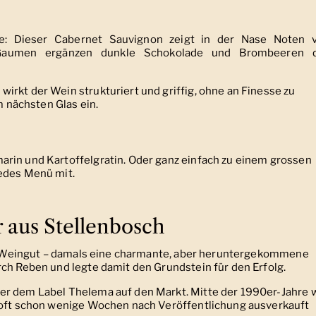
se: Dieser Cabernet Sauvignon zeigt in der Nase Noten 
 Gaumen ergänzen dunkle Schokolade und Brombeeren 
irkt der Wein strukturiert und griffig, ohne an Finesse zu
m nächsten Glas ein.
rin und Kartoffelgratin. Oder ganz einfach zu einem grossen
jedes Menü mit.
 aus Stellenbosch
Weingut – damals eine charmante, aber heruntergekommene
rch Reben und legte damit den Grundstein für den Erfolg.
er dem Label Thelema auf den Markt. Mitte der 1990er-Jahre 
e oft schon wenige Wochen nach Veröffentlichung ausverkauft