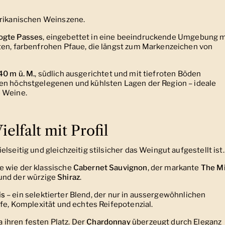
frikanischen Weinszene.
ogte Passes
, eingebettet in eine beeindruckende Umgebung m
ten, farbenfrohen Pfaue, die längst zum Markenzeichen von
40 m ü. M.
, südlich ausgerichtet und mit tiefroten Böden
den höchstgelegenen und kühlsten Lagen der Region – ideale
e Weine.
elfalt mit Profil
lseitig und gleichzeitig stilsicher das Weingut aufgestellt ist.
e wie der klassische
Cabernet Sauvignon
, der markante
The M
und der würzige
Shiraz
.
is
– ein selektierter Blend, der nur in aussergewöhnlichen
efe, Komplexität und echtes Reifepotenzial.
ihren festen Platz. Der
Chardonnay
überzeugt durch Eleganz