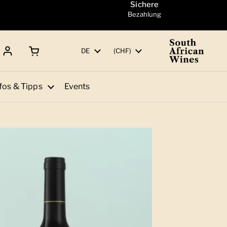
Sichere
Bezahlung
Warenkorb öffnen
Gesamtbetrag:
Sprache
DE
Land/Region
(CHF)
fos & Tipps
Events