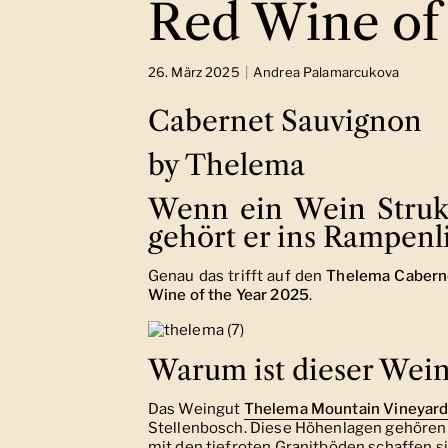
Red Wine of 
26. März 2025
Andrea Palamarcukova
Cabernet Sauvignon
by Thelema
Wenn ein Wein Strukt
gehört er ins Rampenli
Genau das trifft auf den
Thelema Cabern
Wine of the Year 2025
.
Warum ist dieser Wei
Das Weingut
Thelema Mountain Vineyar
Stellenbosch. Diese Höhenlagen gehören
mit den tiefroten Granitböden schaffen 