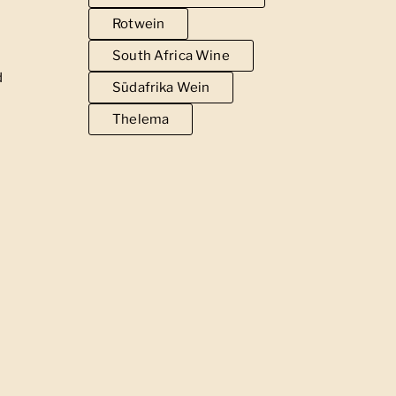
Rotwein
South Africa Wine
d
Südafrika Wein
Thelema