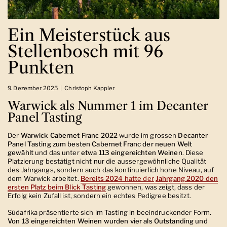
Ein Meisterstück aus
Stellenbosch mit 96
Punkten
9. Dezember 2025
Christoph Kappler
Warwick als Nummer 1 im Decanter
Panel Tasting
Der
Warwick Cabernet Franc 2022
wurde im grossen
Decanter
Panel Tasting zum besten Cabernet Franc der neuen Welt
gewählt
und das unter
etwa 113 eingereichten Weinen
. Diese
Platzierung bestätigt nicht nur die aussergewöhnliche Qualität
des Jahrgangs, sondern auch das kontinuierlich hohe Niveau, auf
dem Warwick arbeitet.
Bereits 2024
hatte der
Jahrgang 2020 den
ersten Platz beim Blick Tasting
gewonnen, was zeigt, dass der
Erfolg kein Zufall ist, sondern ein echtes Pedigree besitzt.
Südafrika präsentierte sich im Tasting in beeindruckender Form.
Von 13 eingereichten Weinen wurden vier als Outstanding und