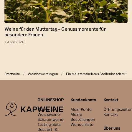
Weine für den Muttertag – Genussmomente für
besondere Frauen
1. April 2026
Startseite
/
Weinbewertungen
/
Ein Meisterstück aus Stellenbosch mit 9
ONLINESHOP
Kundenkonto
Kontakt
Rotweine
Mein Konto
Öffnungszeite
Weissweine
Meine
Kontakt
Schaumweine
Bestellungen
Tasting-Sets
Wunschliste
Über uns
Dessert- &