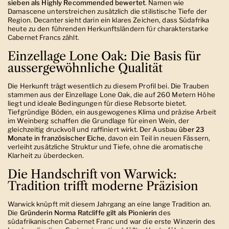
sieben als Highly Recommended bewertet
. Namen wie
Damascene unterstreichen zusätzlich die stilistische Tiefe der
Region. Decanter sieht darin ein klares Zeichen, dass Südafrika
heute zu den führenden Herkunftsländern für charakterstarke
Cabernet Francs zählt.
Einzellage Lone Oak: Die Basis für
aussergewöhnliche Qualität
Die Herkunft trägt wesentlich zu diesem Profil bei. Die Trauben
stammen aus der Einzellage Lone Oak, die auf 260 Metern Höhe
liegt und ideale Bedingungen für diese Rebsorte bietet.
Tiefgründige Böden, ein ausgewogenes Klima und präzise Arbeit
im Weinberg schaffen die Grundlage für einen Wein, der
gleichzeitig druckvoll und raffiniert wirkt. Der Ausbau
über 23
Monate in französischer Eiche
, davon ein Teil in neuen Fässern,
verleiht zusätzliche Struktur und Tiefe, ohne die aromatische
Klarheit zu überdecken.
Die Handschrift von Warwick:
Tradition trifft moderne Präzision
Warwick knüpft mit diesem Jahrgang an eine lange Tradition an.
Die
Gründerin Norma Ratcliffe gilt als Pionierin
des
südafrikanischen Cabernet Franc und war die erste Winzerin des