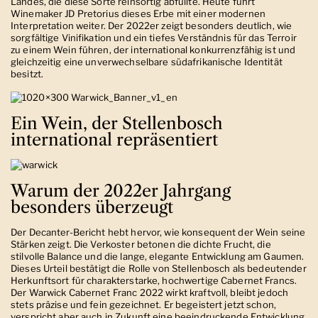
Landes, die diese Sorte reinsortig abfüllte. Heute führt
Winemaker JD Pretorius dieses Erbe mit einer modernen
Interpretation weiter. Der 2022er zeigt besonders deutlich, wie
sorgfältige Vinifikation und ein tiefes Verständnis für das Terroir
zu einem Wein führen, der international konkurrenzfähig ist und
gleichzeitig eine unverwechselbare südafrikanische Identität
besitzt.
Ein Wein, der Stellenbosch
international repräsentiert
Warum der 2022er Jahrgang
besonders überzeugt
Der Decanter-Bericht hebt hervor, wie konsequent der Wein seine
Stärken zeigt. Die Verkoster betonen die dichte Frucht, die
stilvolle Balance und die lange, elegante Entwicklung am Gaumen.
Dieses Urteil bestätigt die Rolle von Stellenbosch als bedeutender
Herkunftsort für charakterstarke, hochwertige Cabernet Francs.
Der Warwick Cabernet Franc 2022 wirkt kraftvoll, bleibt jedoch
stets präzise und fein gezeichnet. Er begeistert jetzt schon,
verspricht aber auch in Zukunft eine beeindruckende Entwicklung.