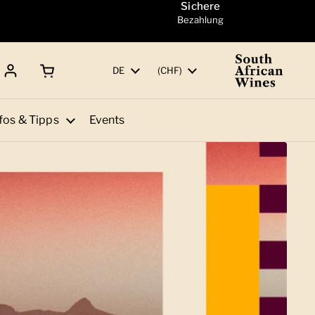
Sichere
Bezahlung
Warenkorb öffnen
Gesamtbetrag:
Sprache
DE
Land/Region
(CHF)
fos & Tipps
Events