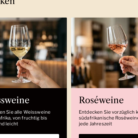
cken
ssweine
Roséweine
den Sie alle Weissweine
Entdecken Sie vorzüglich 
rika, von fruchtig bis
südafrikanische Roséweine
nd leicht
jede Jahreszeit