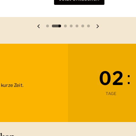
Vorherige Folie
Nächste Folie
:
0
2
kurze Zeit.
TAGE