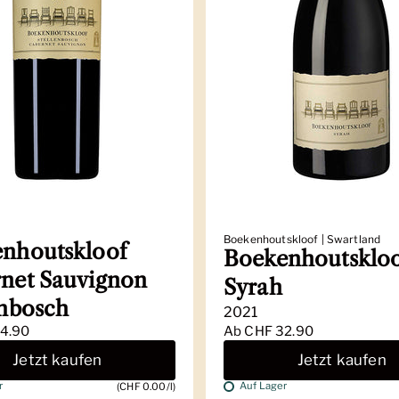
Boekenhoutskloof | Swartland
nhoutskloof
Boekenhoutsklo
net Sauvignon
Syrah
enbosch
2021
4.90
Ab
CHF 32.90
Jetzt kaufen
Jetzt kaufen
r
Auf Lager
(CHF 0.00/l)