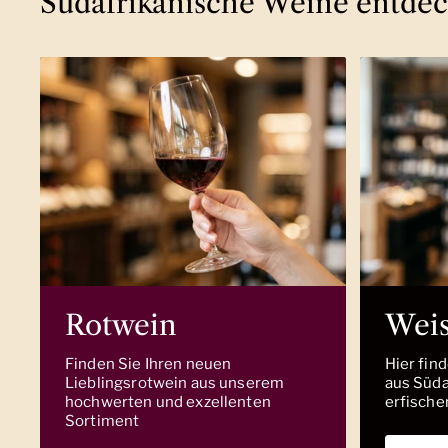
Südafrikanische Weine entde
Rotwein
Wei
Finden Sie Ihren neuen
Hier fin
Lieblingsrotwein aus unserem
aus Südaf
hochwerten und exzellenten
erfische
Sortiment