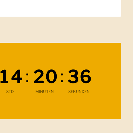
:
:
1
4
2
0
3
4
Verbleibende Zeit
STD
MINUTEN
SEKUNDEN