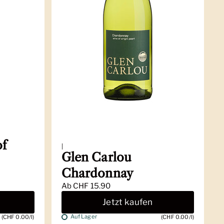
of
|
Glen Carlou
Chardonnay
Ab
CHF 15.90
Jetzt kaufen
Auf Lager
(CHF 0.00/l)
(CHF 0.00/l)