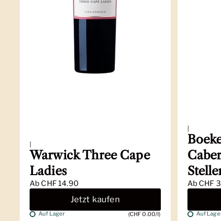
|
Boeke
|
Warwick Three Cape
Caber
Ladies
Stell
Ab
CHF 14.90
Ab
CHF 3
Jetzt kaufen
Auf Lager
Auf Lage
(CHF 0.00/l)