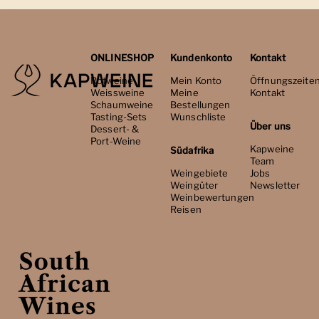
ONLINESHOP
Kundenkonto
Kontakt
Rotweine
Mein Konto
Öffnungszeite
Weissweine
Meine
Kontakt
Schaumweine
Bestellungen
Tasting-Sets
Wunschliste
Über uns
Dessert- &
Port-Weine
Kapweine
Südafrika
Team
Weingebiete
Jobs
Weingüter
Newsletter
Weinbewertungen
Reisen