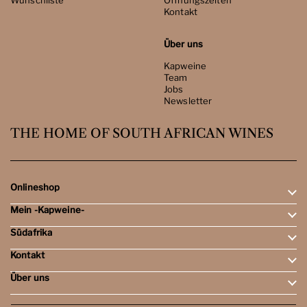
Wunschliste
Öffnungszeiten
Kontakt
Über uns
Kapweine
Team
Jobs
Newsletter
THE HOME OF SOUTH AFRICAN WINES
Onlineshop
Mein -Kapweine-
Rotweine
Weissweine
Südafrika
Mein Konto
Schaumweine
Meine Bestellungen
Tasting-Sets
Kontakt
Weingebiete
Wunschliste
Dessert- & Port-Weine
Weingüter
Über uns
Öffnungszeiten
Weinbewertungen
Kontakt
Reisen
Kapweine