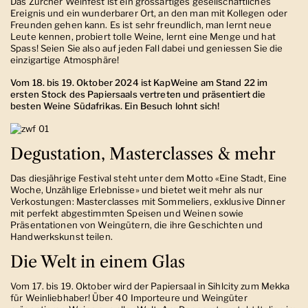
Das Zürcher Weinfest ist ein grossartiges gesellschaftliches
Ereignis und ein wunderbarer Ort, an den man mit Kollegen oder
Freunden gehen kann. Es ist sehr freundlich, man lernt neue
Leute kennen, probiert tolle Weine, lernt eine Menge und hat
Spass! Seien Sie also auf jeden Fall dabei und geniessen Sie die
einzigartige Atmosphäre!
Vom 18. bis 19. Oktober 2024 ist KapWeine am Stand 22 im
ersten Stock des Papiersaals vertreten und präsentiert die
besten Weine Südafrikas. Ein Besuch lohnt sich!
Degustation, Masterclasses & mehr
Das diesjährige Festival steht unter dem Motto «Eine Stadt, Eine
Woche, Unzählige Erlebnisse» und bietet weit mehr als nur
Verkostungen: Masterclasses mit Sommeliers, exklusive Dinner
mit perfekt abgestimmten Speisen und Weinen sowie
Präsentationen von Weingütern, die ihre Geschichten und
Handwerkskunst teilen.
Die Welt in einem Glas
Vom 17. bis 19. Oktober wird der Papiersaal in Sihlcity zum Mekka
für Weinliebhaber! Über 40 Importeure und Weingüter