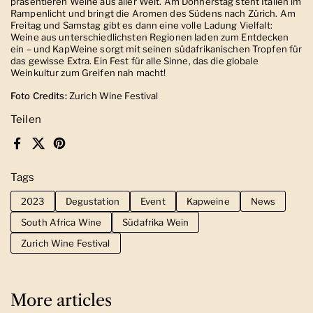
präsentieren Weine aus aller Welt. Am Donnerstag steht Italien im
Rampenlicht und bringt die Aromen des Südens nach Zürich. Am
Freitag und Samstag gibt es dann eine volle Ladung Vielfalt:
Weine aus unterschiedlichsten Regionen laden zum Entdecken
ein – und KapWeine sorgt mit seinen südafrikanischen Tropfen für
das gewisse Extra. Ein Fest für alle Sinne, das die globale
Weinkultur zum Greifen nah macht!
Foto Credits:
Zurich Wine Festival
Teilen
Facebook
X (Twitter)
Pinterest
Tags
2023
Degustation
Event
Kapweine
News
South Africa Wine
Südafrika Wein
Zurich Wine Festival
More articles