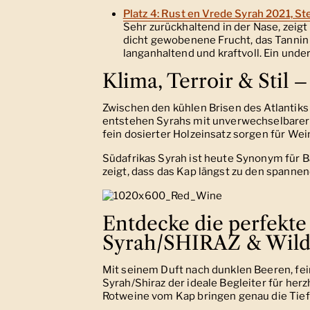
Platz 4: Rust en Vrede Syrah 2021, S
Sehr zurückhaltend in der Nase, zeig
dicht gewobenene Frucht, das Tannin i
langanhaltend und kraftvoll. Ein und
Klima, Terroir & Stil
Zwischen den kühlen Brisen des Atlantik
entstehen Syrahs mit unverwechselbarer 
fein dosierter Holzeinsatz sorgen für Wei
Südafrikas Syrah ist heute Synonym für B
zeigt, dass das Kap längst zu den spanne
Entdecke die perfekte
Syrah/SHIRAZ & Wild
Mit seinem Duft nach dunklen Beeren, fe
Syrah/Shiraz der ideale Begleiter für herz
Rotweine vom Kap bringen genau die Tief