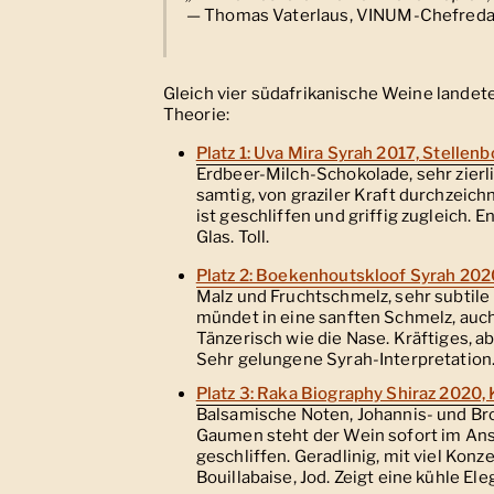
— Thomas Vaterlaus, VINUM-Chefreda
Gleich vier südafrikanische Weine landete
Theorie:
Platz 1: Uva Mira Syrah 2017, Stellen
Erdbeer-Milch-Schokolade, sehr zierli
samtig, von graziler Kraft durchzeich
ist geschliffen und griffig zugleich.
Glas. Toll.
Platz 2: Boekenhoutskloof Syrah 202
Malz und Fruchtschmelz, sehr subtil
mündet in eine sanften Schmelz, auc
Tänzerisch wie die Nase. Kräftiges, a
Sehr gelungene Syrah-Interpretation
Platz 3: Raka Biography Shiraz 2020, 
Balsamische Noten, Johannis- und Br
Gaumen steht der Wein sofort im Ansa
geschliffen. Geradlinig, mit viel Kon
Bouillabaise, Jod. Zeigt eine kühle E