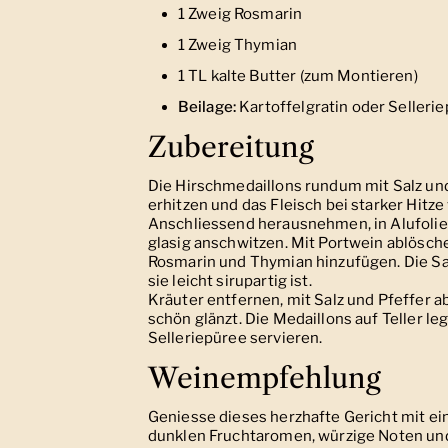
1 Zweig Rosmarin
1 Zweig Thymian
1 TL kalte Butter (zum Montieren)
Beilage:
Kartoffelgratin oder Selleri
Zubereitung
Die Hirschmedaillons rundum mit Salz und
erhitzen und das Fleisch bei starker Hitz
Anschliessend herausnehmen, in Alufolie 
glasig anschwitzen. Mit Portwein ablösch
Rosmarin und Thymian hinzufügen. Die Sauc
sie leicht sirupartig ist.
Kräuter entfernen, mit Salz und Pfeffer 
schön glänzt. Die Medaillons auf Teller l
Selleriepüree servieren.
Weinempfehlung
Geniesse dieses herzhafte Gericht mit ei
dunklen Fruchtaromen, würzige Noten un