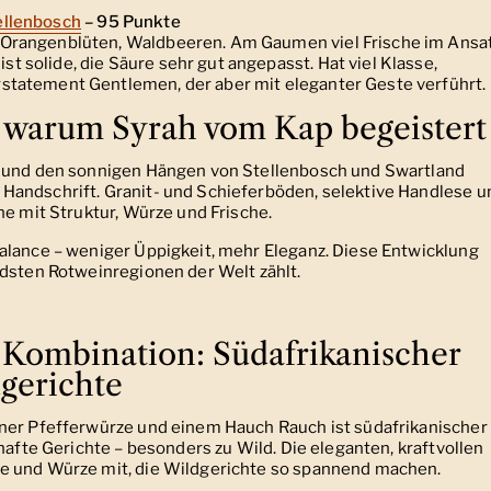
tellenbosch
– 95 Punkte
t Orangenblüten, Waldbeeren. Am Gaumen viel Frische im Ansat
st solide, die Säure sehr gut angepasst. Hat viel Klasse,
erstatement Gentlemen, der aber mit eleganter Geste verführt.
 – warum Syrah vom Kap begeistert
s und den sonnigen Hängen von Stellenbosch und Swartland
Handschrift. Granit- und Schieferböden, selektive Handlese u
ne mit Struktur, Würze und Frische.
alance – weniger Üppigkeit, mehr Eleganz. Diese Entwicklung
ndsten Rotweinregionen der Welt zählt.
 Kombination: Südafrikanischer
gerichte
iner Pfefferwürze und einem Hauch Rauch ist südafrikanischer
hafte Gerichte – besonders zu Wild. Die eleganten, kraftvollen
e und Würze mit, die Wildgerichte so spannend machen.