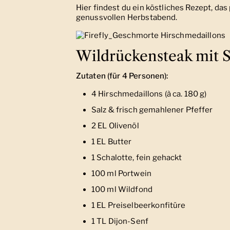
Hier findest du ein köstliches Rezept, das
genussvollen Herbstabend.
Wildrückensteak mit S
Zutaten (für 4 Personen):
4 Hirschmedaillons (à ca. 180 g)
Salz & frisch gemahlener Pfeffer
2 EL Olivenöl
1 EL Butter
1 Schalotte, fein gehackt
100 ml Portwein
100 ml Wildfond
1 EL Preiselbeerkonfitüre
1 TL Dijon-Senf