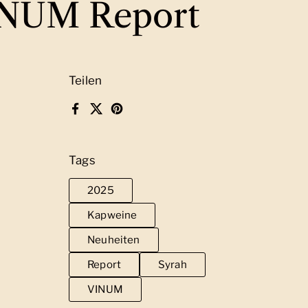
VINUM Report
Teilen
Facebook
X (Twitter)
Pinterest
Tags
2025
Kapweine
Neuheiten
Report
Syrah
VINUM