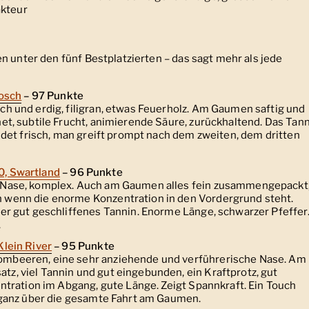
kteur
n unter den fünf Bestplatzierten – das sagt mehr als jede
bosch
– 97 Punkte
ch und erdig, filigran, etwas Feuerholz. Am Gaumen saftig und
net, subtile Frucht, animierende Säure, zurückhaltend. Das Tan
 Endet frisch, man greift prompt nach dem zweiten, dem dritten
0, Swartland
– 96 Punkte
e Nase, komplex. Auch am Gaumen alles fein zusammengepackt
h wenn die enorme Konzentration in den Vordergrund steht.
ber gut geschliffenes Tannin. Enorme Länge, schwarzer Pfeffer
.
Klein River
– 95 Punkte
ombeeren, eine sehr anziehende und verführerische Nase. Am
tz, viel Tannin und gut eingebunden, ein Kraftprotz, gut
zentration im Abgang, gute Länge. Zeigt Spannkraft. Ein Touch
leganz über die gesamte Fahrt am Gaumen.