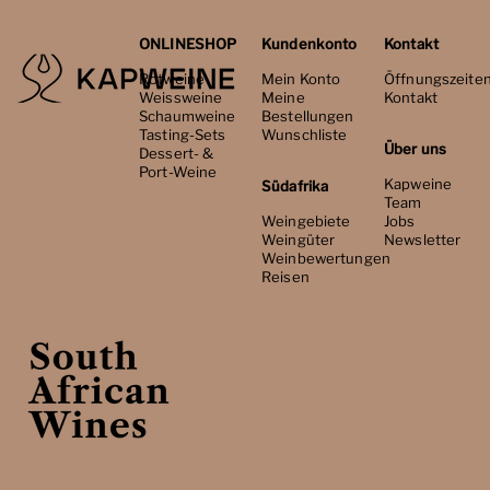
ONLINESHOP
Kundenkonto
Kontakt
Rotweine
Mein Konto
Öffnungszeite
Weissweine
Meine
Kontakt
Schaumweine
Bestellungen
Tasting-Sets
Wunschliste
Über uns
Dessert- &
Port-Weine
Kapweine
Südafrika
Team
Weingebiete
Jobs
Weingüter
Newsletter
Weinbewertungen
Reisen