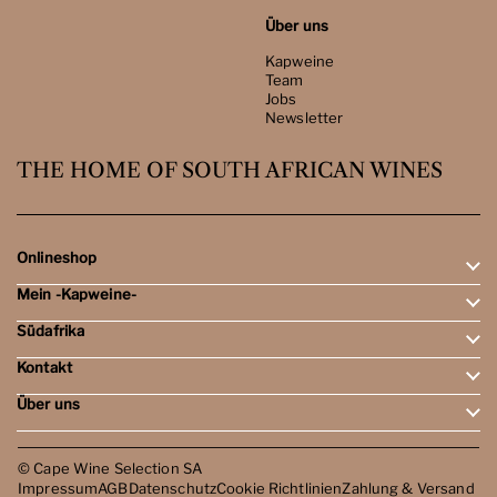
Über uns
Kapweine
Team
Jobs
Newsletter
THE HOME OF SOUTH AFRICAN WINES
Onlineshop
Mein -Kapweine-
Rotweine
Weissweine
Südafrika
Mein Konto
Schaumweine
Meine Bestellungen
Tasting-Sets
Kontakt
Weingebiete
Wunschliste
Dessert- & Port-Weine
Weingüter
Über uns
Öffnungszeiten
Weinbewertungen
Kontakt
Reisen
Kapweine
Team
© Cape Wine Selection SA
Jobs
Impressum
AGB
Datenschutz
Cookie Richtlinien
Zahlung & Versand