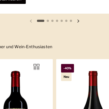
Vorherige Folie
Nächste Folie
nner und Wein-Enthusiasten
-40%
Neu