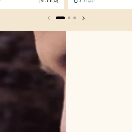
r
Auf Lager
(CHF 0.00/l)
Vorherige Folie
Nächste Folie