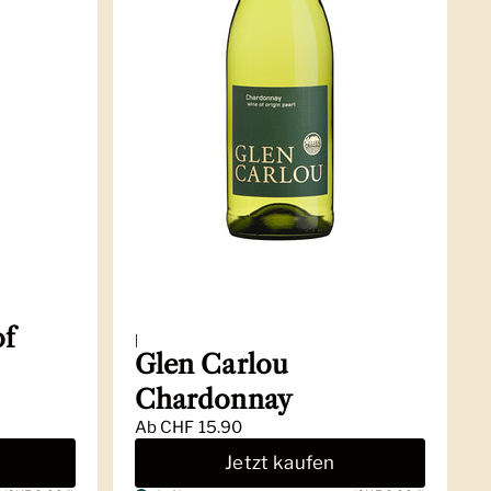
of
|
Glen Carlou
Chardonnay
Ab
CHF 15.90
Jetzt kaufen