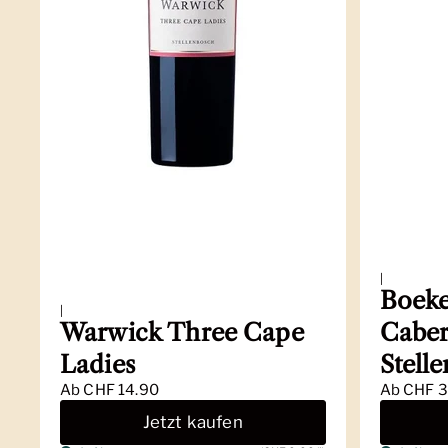
|
Boeke
|
Warwick Three Cape
Caber
Ladies
Stell
Ab
CHF 14.90
Ab
CHF 3
Jetzt kaufen