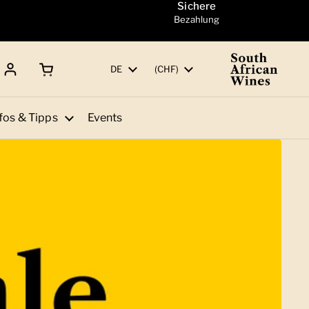
Sichere
Bezahlung
Warenkorb öffnen
Gesamtbetrag:
Sprache
DE
Land/Region
(CHF)
fos & Tipps
Events