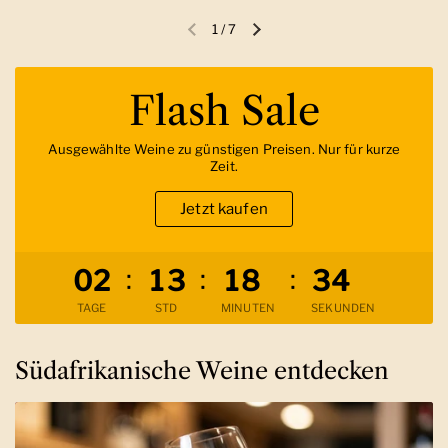
1
/
7
Vorherige Folie
Nächste Folie
Flash Sale
Ausgewählte Weine zu günstigen Preisen. Nur für kurze
Zeit.
Jetzt kaufen
Verbleibende Zeit
:
:
:
0
2
1
3
1
8
3
2
TAGE
STD
MINUTEN
SEKUNDEN
Südafrikanische Weine entdecken