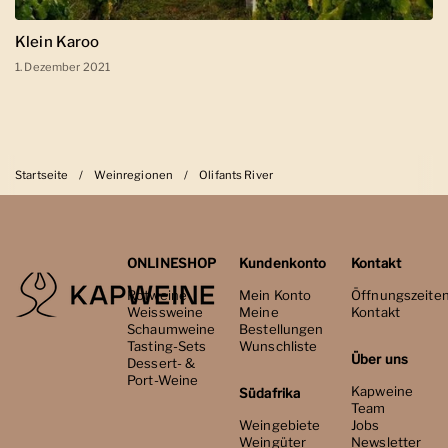
Klein Karoo
1. Dezember 2021
Startseite
/
Weinregionen
/
Olifants River
ONLINESHOP
Kundenkonto
Kontakt
Rotweine
Mein Konto
Öffnungszeite
Weissweine
Meine
Kontakt
Schaumweine
Bestellungen
Tasting-Sets
Wunschliste
Über uns
Dessert- &
Port-Weine
Kapweine
Südafrika
Team
Weingebiete
Jobs
Weingüter
Newsletter