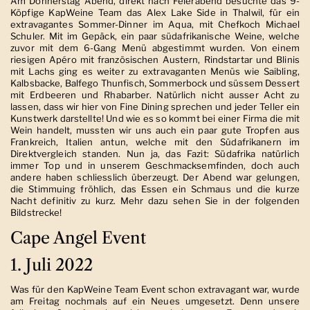
Am Donnerstag Abend, direkt nach Feierabend besuchte das 9-
Köpfige KapWeine Team das Alex Lake Side in Thalwil, für ein
extravagantes Sommer-Dinner im Aqua, mit Chefkoch Michael
Schuler. Mit im Gepäck, ein paar südafrikanische Weine, welche
zuvor mit dem 6-Gang Menü abgestimmt wurden. Von einem
riesigen Apéro mit französischen Austern, Rindstartar und Blinis
mit Lachs ging es weiter zu extravaganten Menüs wie Saibling,
Kalbsbacke, Balfego Thunfisch, Sommerbock und süssem Dessert
mit Erdbeeren und Rhabarber. Natürlich nicht ausser Acht zu
lassen, dass wir hier von Fine Dining sprechen und jeder Teller ein
Kunstwerk darstellte! Und wie es so kommt bei einer Firma die mit
Wein handelt, mussten wir uns auch ein paar gute Tropfen aus
Frankreich, Italien antun, welche mit den Südafrikanern im
Direktvergleich standen. Nun ja, das Fazit: Südafrika natürlich
immer Top und in unserem Geschmacksemfinden, doch auch
andere haben schliesslich überzeugt. Der Abend war gelungen,
die Stimmuing fröhlich, das Essen ein Schmaus und die kurze
Nacht definitiv zu kurz. Mehr dazu sehen Sie in der folgenden
Bildstrecke!
Cape Angel Event
1. Juli 2022
Was für den KapWeine Team Event schon extravagant war, wurde
am Freitag nochmals auf ein Neues umgesetzt. Denn unsere