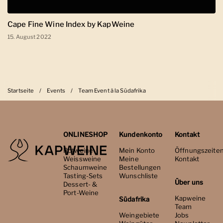
Cape Fine Wine Index by KapWeine
15. August 2022
Startseite
/
Events
/
Team Event à la Südafrika
ONLINESHOP
Kundenkonto
Kontakt
Rotweine
Mein Konto
Öffnungszeite
Weissweine
Meine
Kontakt
Schaumweine
Bestellungen
Tasting-Sets
Wunschliste
Über uns
Dessert- &
Port-Weine
Kapweine
Südafrika
Team
Weingebiete
Jobs