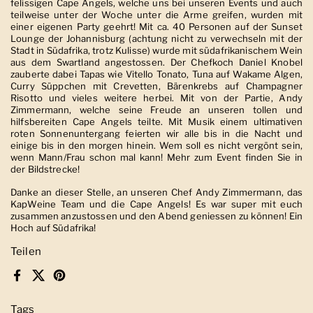
felissigen Cape Angels, welche uns bei unseren Events und auch
teilweise unter der Woche unter die Arme greifen, wurden mit
einer eigenen Party geehrt! Mit ca. 40 Personen auf der Sunset
Lounge der Johannisburg (achtung nicht zu verwechseln mit der
Stadt in Südafrika, trotz Kulisse) wurde mit südafrikanischem Wein
aus dem Swartland angestossen. Der Chefkoch Daniel Knobel
zauberte dabei Tapas wie Vitello Tonato, Tuna auf Wakame Algen,
Curry Süppchen mit Crevetten, Bärenkrebs auf Champagner
Risotto und vieles weitere herbei. Mit von der Partie, Andy
Zimmermann, welche seine Freude an unseren tollen und
hilfsbereiten Cape Angels teilte. Mit Musik einem ultimativen
roten Sonnenuntergang feierten wir alle bis in die Nacht und
einige bis in den morgen hinein. Wem soll es nicht vergönt sein,
wenn Mann/Frau schon mal kann! Mehr zum Event finden Sie in
der Bildstrecke!
Danke an dieser Stelle, an unseren Chef Andy Zimmermann, das
KapWeine Team und die Cape Angels! Es war super mit euch
zusammen anzustossen und den Abend geniessen zu können! Ein
Hoch auf Südafrika!
Teilen
Facebook
X (Twitter)
Pinterest
Tags