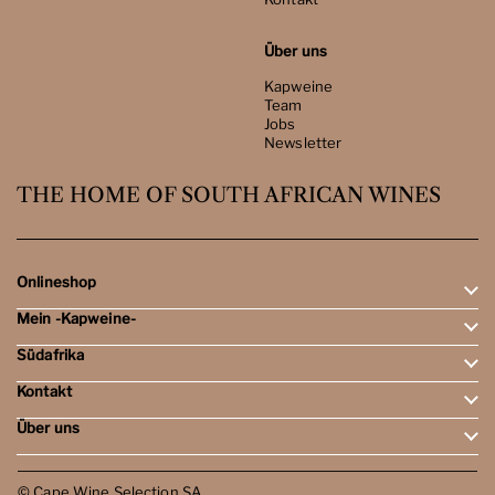
Über uns
Kapweine
Team
Jobs
Newsletter
THE HOME OF SOUTH AFRICAN WINES
Onlineshop
Mein -Kapweine-
Rotweine
Weissweine
Südafrika
Mein Konto
Schaumweine
Meine Bestellungen
Tasting-Sets
Kontakt
Weingebiete
Wunschliste
Dessert- & Port-Weine
Weingüter
Über uns
Öffnungszeiten
Weinbewertungen
Kontakt
Reisen
Kapweine
Team
© Cape Wine Selection SA