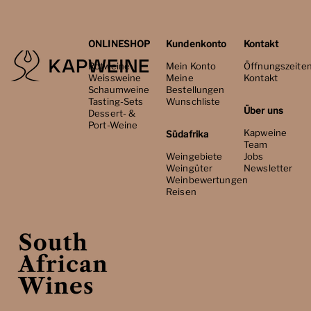
ONLINESHOP
Kundenkonto
Kontakt
Rotweine
Mein Konto
Öffnungszeite
Weissweine
Meine
Kontakt
Schaumweine
Bestellungen
Tasting-Sets
Wunschliste
Über uns
Dessert- &
Port-Weine
Kapweine
Südafrika
Team
Weingebiete
Jobs
Weingüter
Newsletter
Weinbewertungen
Reisen