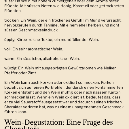
süss
: Ein Wein mit hohem Zuckergehalt oder dem Aroma reifer
Früchte.
Mit süssen Noten wie Honig, Karamell oder getrockneten
Früchten.
trocken
:
Ein Wein, der ein trockenes Gefühl im Mund verursacht,
hervorgerufen durch Tannine. Mit einem eher herben und nicht
süssen Geschmackseindruck.
üppig
: Körperreiche Textur, ein mundfüllender Wein.
voll
: Ein sehr aromatischer Wein.
warm
:
Ein süsslicher, alkoholreicher Wein.
würzig
:
Ein Wein mit ausgeprägten Gewürzaromen wie Nelken,
Pfeffer oder Zimt.
Ein Wein kann auch korken oder oxidiert schmecken. Korken
bezieht sich auf einen Korkfehler, der durch einen kontaminierten
Korken entsteht und den Wein muffig oder nach nassem Karton
schmecken lässt. Wenn ein Wein oxidiert ist, bedeutet das, dass
er zu viel Sauerstoff ausgesetzt war und dadurch seinen frischen
Charakter verloren hat, was zu einem unangenehmen Geschmack
führen kann.
Wein-Degustation: Eine Frage des
Charakters