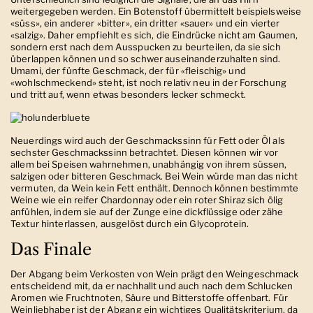
weitergegeben werden. Ein Botenstoff übermittelt beispielsweise
«süss», ein anderer «bitter», ein dritter «sauer» und ein vierter
«salzig». Daher empfiehlt es sich, die Eindrücke nicht am Gaumen,
sondern erst nach dem Ausspucken zu beurteilen, da sie sich
überlappen können und so schwer auseinanderzuhalten sind.
Umami, der fünfte Geschmack, der für «fleischig» und
«wohlschmeckend» steht, ist noch relativ neu in der Forschung
und tritt auf, wenn etwas besonders lecker schmeckt.
Neuerdings wird auch der Geschmackssinn für Fett oder Öl als
sechster Geschmackssinn betrachtet. Diesen können wir vor
allem bei Speisen wahrnehmen, unabhängig von ihrem süssen,
salzigen oder bitteren Geschmack. Bei Wein würde man das nicht
vermuten, da Wein kein Fett enthält. Dennoch können bestimmte
Weine wie ein reifer Chardonnay oder ein roter Shiraz sich ölig
anfühlen, indem sie auf der Zunge eine dickflüssige oder zähe
Textur hinterlassen, ausgelöst durch ein Glycoprotein.
Das Finale
Der Abgang beim Verkosten von Wein prägt den Weingeschmack
entscheidend mit, da er nachhallt und auch nach dem Schlucken
Aromen wie Fruchtnoten, Säure und Bitterstoffe offenbart. Für
Weinliebhaber ist der Abgang ein wichtiges Qualitätskriterium, da