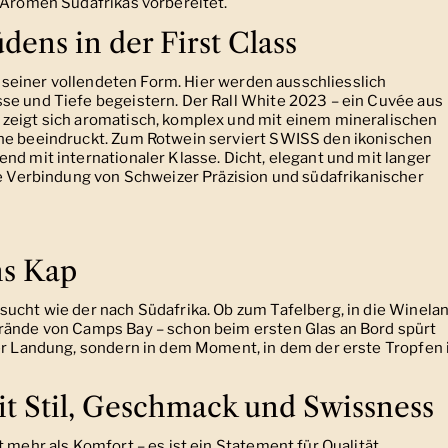
e Aromen Südafrikas vorbereitet.
ens in der First Class
in seiner vollendeten Form. Hier werden ausschliesslich
se und Tiefe begeistern. Der Rall White 2023 – ein Cuvée aus
 zeigt sich aromatisch, komplex und mit einem mineralischen
öhe beeindruckt. Zum Rotwein serviert SWISS den ikonischen
nd mit internationaler Klasse. Dicht, elegant und mit langer
ie Verbindung von Schweizer Präzision und südafrikanischer
ns Kap
sucht wie der nach Südafrika. Ob zum Tafelberg, in die Winela
trände von Camps Bay – schon beim ersten Glas an Bord spürt
der Landung, sondern in dem Moment, in dem der erste Tropfen
it Stil, Geschmack und Swissness
 mehr als Komfort – es ist ein Statement für Qualität,