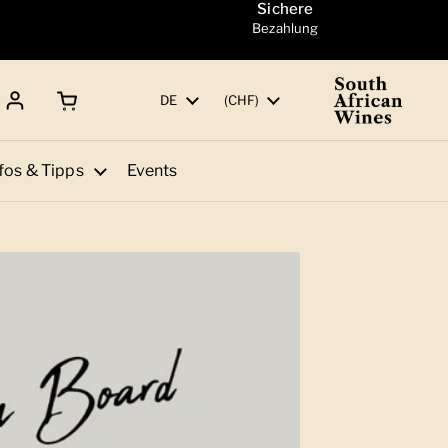
Sichere
Bezahlung
Warenkorb öffnen
Gesamtbetrag:
Sprache
DE
Land/Region
(CHF)
fos & Tipps
Events