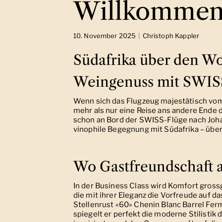
Willkommen 
10. November 2025
Christoph Kappler
Südafrika über den W
Weingenuss mit SWIS
Wenn sich das Flugzeug majestätisch vom
mehr als nur eine Reise ans andere Ende d
schon an Bord der SWISS-Flüge nach Joha
vinophile Begegnung mit Südafrika – übe
Wo Gastfreundschaft au
In der Business Class wird Komfort gros
die mit ihrer Eleganz die Vorfreude auf d
Stellenrust «60» Chenin Blanc Barrel Ferm
spiegelt er perfekt die moderne Stilistik 