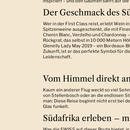
inspiriert – und den Gaumen sanft auf di
Der Geschmack des Süd
Wer in der First Class reist, erlebt Wein 
Spitzenweine ausgeschenkt, die mit Fines
Chenin Blanc, Verdelho und Chardonnay –
Rückgrat, das selbst in 10 000 Metern H
Glenelly Lady May 2019 – ein Bordeaux-Ble
Zukunft, ist er das perfekte Symbol für d
Leidenschaft.
Vom Himmel direkt a
Kaum ein anderer Flug weckt so viel Sehn
von Stellenbosch oder an die endlosen S
man: Diese Reise beginnt nicht erst bei 
Glas funkelt.
Südafrika erleben – m
Was die SWISS auf dieser Route bietet, ist