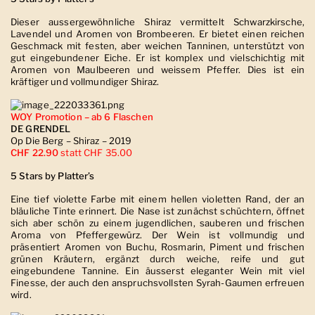
Dieser aussergewöhnliche Shiraz vermittelt Schwarzkirsche,
Lavendel und Aromen von Brombeeren. Er bietet einen reichen
Geschmack mit festen, aber weichen Tanninen, unterstützt von
gut eingebundener Eiche. Er ist komplex und vielschichtig mit
Aromen von Maulbeeren und weissem Pfeffer. Dies ist ein
kräftiger und vollmundiger Shiraz.
WOY Promotion – ab 6 Flaschen
DE GRENDEL
Op Die Berg – Shiraz – 2019
CHF 22.90
statt CHF 35.00
5 Stars by Platter’s
Eine tief violette Farbe mit einem hellen violetten Rand, der an
bläuliche Tinte erinnert. Die Nase ist zunächst schüchtern, öffnet
sich aber schön zu einem jugendlichen, sauberen und frischen
Aroma von Pfeffergewürz. Der Wein ist vollmundig und
präsentiert Aromen von Buchu, Rosmarin, Piment und frischen
grünen Kräutern, ergänzt durch weiche, reife und gut
eingebundene Tannine. Ein äusserst eleganter Wein mit viel
Finesse, der auch den anspruchsvollsten Syrah-Gaumen erfreuen
wird.