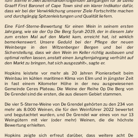
fünf Sterne in zwei aufeinanderfolgenden Jahrgängen für Sir David
Graaff First Baronet of Cape Town sind ein klarer Indikator dafür,
dass wir bei der Verwirklichung unserer Ziele Fortschritte machen
und durchgängig Spitzenleistungen und Qualität liefern
.
Eine Fünf-Sterne-Bewertung für einen Wein in seinem ersten
Jahrgang, wie sie der Op Die Berg Syrah 2019, der in diesem Jahr
zum ersten Mal auf den Markt kam, erreicht hat, ist wirklich
bemerkenswert. Unsere Geduld bei der Pflege der neuen
Weinberge in den Witzenberger Bergen und bei der
Sicherstellung, dass wir den Wein im Keller richtig ausbauen und
optimal reifen lassen, anstatt einen Jungfernjahrgang verfrüht auf
den Markt zu bringen, hat sich ausgezahlt», sagte er.
Hopkins leistete vor mehr als 20 Jahren Pionierarbeit beim
Weinbau im kühlen maritimen Klima von Elim und in jüngster Zeit
in fast einem Kilometer Höhe in der neu ausgewiesenen
Gemeinde Ceres Plateau. Die Weine der Reihe Op Die Berg von
De Grendel sind die ersten, die aus diesem Gebiet stammen.
Die vier 5-Sterne-Weine von De Grendel gehörten zu den 234 von
mehr als 8.000 Weinen, die für den Weinführer 2022 bewertet
und begutachtet wurden, und De Grendel war eines von nur 13
Weingütern mit vier (oder mehr) Weinen, die die höchste
Bewertung erhielten.
Hopkins zeigte sich erfreut darüber, dass weitere acht De