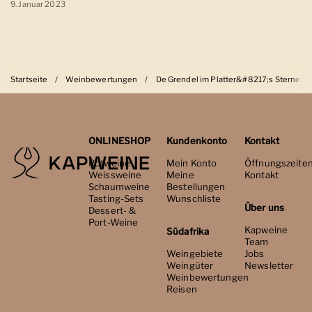
9. Januar 2023
Startseite
/
Weinbewertungen
/
De Grendel im Platter&#8217;s Sternen
ONLINESHOP
Kundenkonto
Kontakt
Rotweine
Mein Konto
Öffnungszeite
Weissweine
Meine
Kontakt
Schaumweine
Bestellungen
Tasting-Sets
Wunschliste
Über uns
Dessert- &
Port-Weine
Kapweine
Südafrika
Team
Weingebiete
Jobs
Weingüter
Newsletter
Weinbewertungen
Reisen