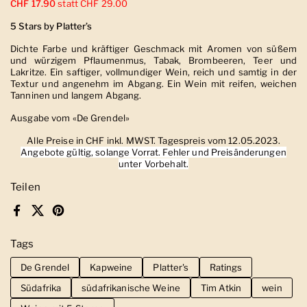
CHF 17.90
statt CHF 29.00
5 Stars by Platter’s
Dichte Farbe und kräftiger Geschmack mit Aromen von süßem
und würzigem Pflaumenmus, Tabak, Brombeeren, Teer und
Lakritze. Ein saftiger, vollmundiger Wein, reich und samtig in der
Textur und angenehm im Abgang. Ein Wein mit reifen, weichen
Tanninen und langem Abgang.
Ausgabe vom «De Grendel»
Alle Preise in CHF inkl. MWST. Tagespreis vom 12.05.2023.
Angebote gültig, solange Vorrat. Fehler und Preisänderungen
unter Vorbehalt.
Teilen
Facebook
X (Twitter)
Pinterest
Tags
De Grendel
Kapweine
Platter's
Ratings
Südafrika
südafrikanische Weine
Tim Atkin
wein