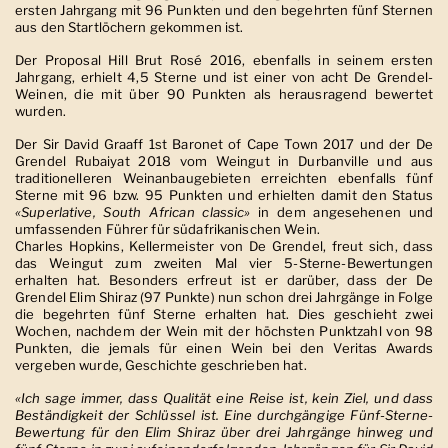
ersten Jahrgang mit 96 Punkten und den begehrten fünf Sternen
aus den Startlöchern gekommen ist.
Der Proposal Hill Brut Rosé 2016, ebenfalls in seinem ersten
Jahrgang, erhielt 4,5 Sterne und ist einer von acht De Grendel-
Weinen, die mit über 90 Punkten als herausragend bewertet
wurden.
Der Sir David Graaff 1st Baronet of Cape Town 2017 und der De
Grendel Rubaiyat 2018 vom Weingut in Durbanville und aus
traditionelleren Weinanbaugebieten erreichten ebenfalls fünf
Sterne mit 96 bzw. 95 Punkten und erhielten damit den Status
«Superlative, South African classic»
in dem angesehenen und
umfassenden Führer für südafrikanischen Wein.
Charles Hopkins, Kellermeister von De Grendel, freut sich, dass
das Weingut zum zweiten Mal vier 5-Sterne-Bewertungen
erhalten hat. Besonders erfreut ist er darüber, dass der De
Grendel Elim Shiraz (97 Punkte) nun schon drei Jahrgänge in Folge
die begehrten fünf Sterne erhalten hat. Dies geschieht zwei
Wochen, nachdem der Wein mit der höchsten Punktzahl von 98
Punkten, die jemals für einen Wein bei den Veritas Awards
vergeben wurde, Geschichte geschrieben hat.
«Ich sage immer, dass Qualität eine Reise ist, kein Ziel, und dass
Beständigkeit der Schlüssel ist. Eine durchgängige Fünf-Sterne-
Bewertung für den Elim Shiraz über drei Jahrgänge hinweg und