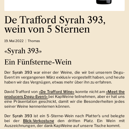
De Trafford Syrah 393,
wein von 5 Sternen
19. Mai 2022
Thomas
«Syrah 393»
Ein Fünfsterne-Wein
Der
Syrah 393
war einer der Weine, die wir bei unserem Degu-
Event im vergangenen März exklusiv vorgestellt haben, und heute
haben wir das Vergnügen, etwas mehr über ihn zu erfahren.
David Trafford von
«De Trafford Wine»
konnte nicht am
«Meet the
producers Degu-Event»
bei KapWeine teilnehmen, aber er hat uns
eine Präsentation geschickt, damit wir die Besonderheiten jedes
seiner Weine kennenlernen können.
Der
Syrah 393
ist ein 5-Sterne-Wein nach Platter’s und belegte
bei der
Blick-Verkostung
den dritten Platz. Ein Wein mit
Auszeichnungen, der dank KapWeine auf unsere Tische kommt.