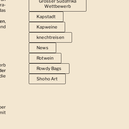
Grosser Südafrika
ra-
Wettbewerb
das
Kapstadt
sen
,
nd
Kapweine
knechtreisen
News
Rotwein
erb
Rowdy Bags
der
die
Shoho Art
per
mit