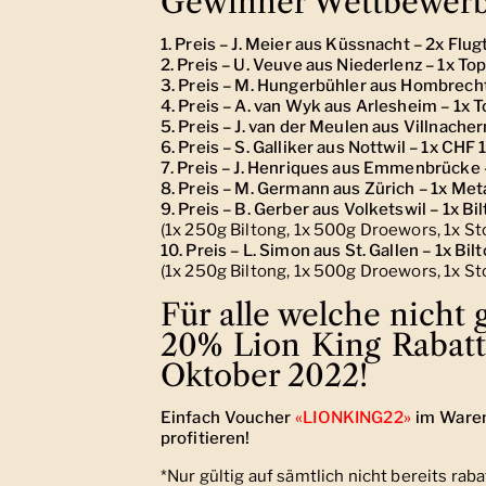
Gewinner Wettbewer
1. Preis – J. Meier aus Küssnacht – 2x Fl
2. Preis – U. Veuve aus Niederlenz – 1x Top 
3. Preis – M. Hungerbühler aus Hombrechti
4. Preis – A. van Wyk aus Arlesheim – 1x T
5. Preis – J. van der Meulen aus Villnacher
6. Preis – S. Galliker aus Nottwil – 1x C
7. Preis – J. Henriques aus Emmenbrück
8. Preis – M. Germann aus Zürich – 1x Met
9. Preis – B. Gerber aus Volketswil – 1x 
(1x 250g Biltong, 1x 500g Droewors, 1x S
10. Preis – L. Simon aus St. Gallen – 1x 
(1x 250g Biltong, 1x 500g Droewors, 1x S
Für alle welche nicht
20% Lion King Rabatt*
Oktober 2022!
Einfach Voucher
«LIONKING22»
im Waren
profitieren!
*Nur gültig auf sämtlich nicht bereits ra