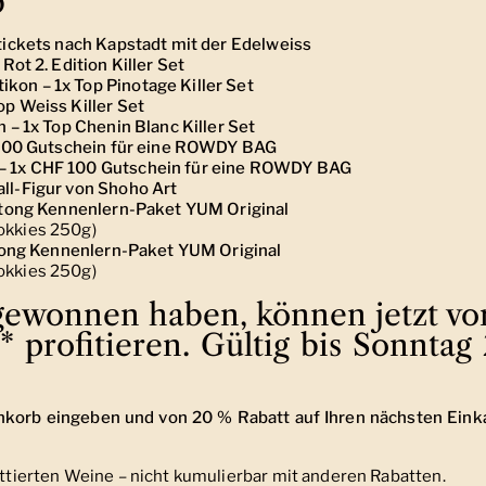
b
ugtickets nach Kapstadt mit der Edelweiss
Rot 2. Edition Killer Set
kon – 1x Top Pinotage Killer Set
op Weiss Killer Set
n – 1x Top Chenin Blanc Killer Set
HF 100 Gutschein für eine ROWDY BAG
e – 1x CHF 100 Gutschein für eine ROWDY BAG
all-Figur von Shoho Art
Biltong Kennenlern-Paket YUM Original
tokkies 250g)
Biltong Kennenlern-Paket YUM Original
tokkies 250g)
 gewonnen haben, können jetzt v
 profitieren. Gültig bis Sonntag 
korb eingeben und von 20 % Rabatt auf Ihren nächsten Eink
battierten Weine – nicht kumulierbar mit anderen Rabatten.