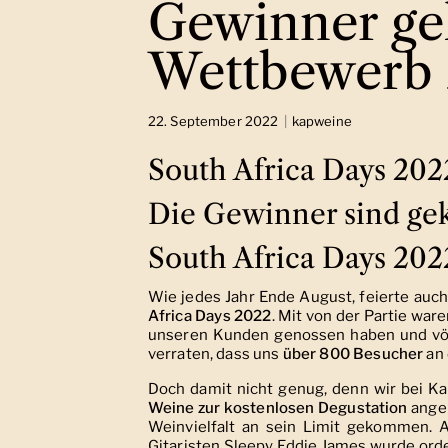
Gewinner gek
Wettbewerb
22. September 2022
kapweine
South Africa Days 202
Die Gewinner sind gek
South Africa Days 202
Wie jedes Jahr Ende August, feierte auch
Africa Days 2022
. Mit von der Partie war
unseren Kunden genossen haben und völ
verraten, dass uns
über 800 Besucher
an 
Doch damit nicht genug, denn wir bei K
Weine zur kostenlosen Degustation
angeb
Weinvielfalt an sein Limit gekommen. 
Gitaristen Sleepy Eddie James wurde ord