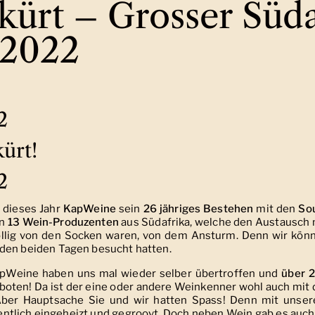
ürt – Grosser Süda
 2022
2
ürt!
2
 dieses Jahr
KapWeine
sein
26 jähriges Bestehen
mit den
So
en
13 Wein-Produzenten
aus Südafrika, welche den Austausch 
lig von den Socken waren, von dem Ansturm. Denn wir kön
den beiden Tagen besucht hatten.
apWeine haben uns mal wieder selber übertroffen und
über 
oten! Da ist der eine oder andere Weinkenner wohl auch mit 
Aber Hauptsache Sie und wir hatten Spass! Denn mit unse
entlich eingeheizt und gegroovt. Doch neben Wein gab es auch