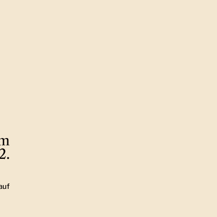
om
2.
auf