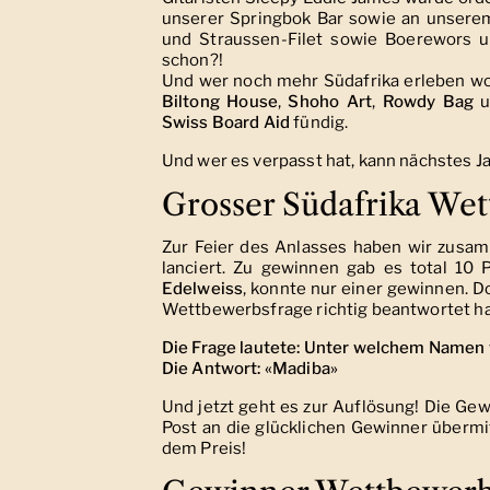
unserer Springbok Bar sowie an unserem 
und Straussen-Filet sowie Boerewors u
schon?!
Und wer noch mehr Südafrika erleben wo
Biltong
House
,
Shoho Art
,
Rowdy Bag
u
Swiss Board Aid
fündig.
Und wer es verpasst hat, kann nächstes Ja
Grosser Südafrika We
Zur Feier des Anlasses haben wir zusa
lanciert. Zu gewinnen gab es total 10 
Edelweiss
, konnte nur einer gewinnen. D
Wettbewerbsfrage richtig beantwortet ha
Die Frage lautete: Unter welchem Namen
Die Antwort: «Madiba»
Und jetzt geht es zur Auflösung! Die Gew
Post an die glücklichen Gewinner übermi
dem Preis!