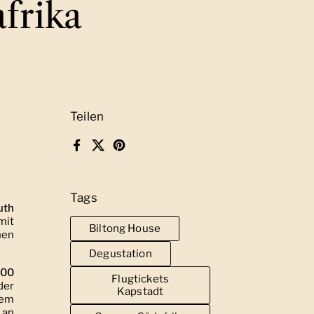
frika
Teilen
Facebook
X (Twitter)
Pinterest
Tags
uth
mit
Biltong House
nen
Degustation
200
Flugtickets
der
Kapstadt
rem
 an