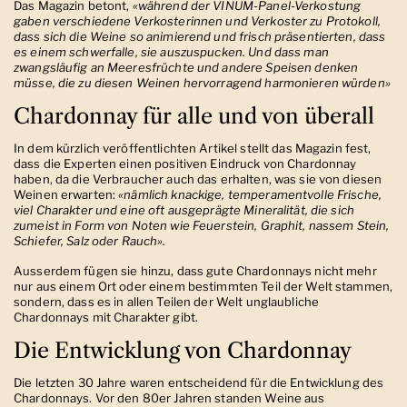
Das Magazin betont,
«während der VINUM-Panel-Verkostung
gaben verschiedene Verkosterinnen und Verkoster zu Protokoll,
dass sich die Weine so animierend und frisch präsentierten, dass
es einem schwerfalle, sie auszuspucken. Und dass man
zwangsläufig an Meeresfrüchte und andere Speisen denken
müsse, die zu diesen Weinen hervorragend harmonieren würden»
Chardonnay für alle und von überall
In dem kürzlich veröffentlichten Artikel stellt das Magazin fest,
dass die Experten einen positiven Eindruck von Chardonnay
haben, da die Verbraucher auch das erhalten, was sie von diesen
Weinen erwarten:
«nämlich knackige, temperamentvolle Frische,
viel Charakter und eine oft ausgeprägte Mineralität, die sich
zumeist in Form von Noten wie Feuerstein, Graphit, nassem Stein,
Schiefer, Salz oder Rauch».
Ausserdem fügen sie hinzu, dass gute Chardonnays nicht mehr
nur aus einem Ort oder einem bestimmten Teil der Welt stammen,
sondern, dass es in allen Teilen der Welt unglaubliche
Chardonnays mit Charakter gibt.
Die Entwicklung von Chardonnay
Die letzten 30 Jahre waren entscheidend für die Entwicklung des
Chardonnays. Vor den 80er Jahren standen Weine aus