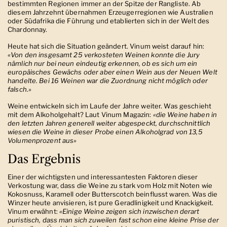
bestimmten Regionen immer an der Spitze der Rangliste. Ab
diesem Jahrzehnt übernahmen Erzeugerregionen wie Australien
oder Südafrika die Führung und etablierten sich in der Welt des
Chardonnay.
Heute hat sich die Situation geändert. Vinum weist darauf hin:
«Von den insgesamt 25 verkosteten Weinen konnte die Jury
nämlich nur bei neun eindeutig erkennen, ob es sich um ein
europäisches Gewächs oder aber einen Wein aus der Neuen Welt
handelte. Bei 16 Weinen war die Zuordnung nicht möglich oder
falsch.»
Weine entwickeln sich im Laufe der Jahre weiter. Was geschieht
mit dem Alkoholgehalt? Laut Vinum Magazin:
«die Weine haben in
den letzten Jahren generell weiter abgespeckt, durchschnittlich
wiesen die Weine in dieser Probe einen Alkoholgrad von 13,5
Volumenprozent aus»
Das Ergebnis
Einer der wichtigsten und interessantesten Faktoren dieser
Verkostung war, dass die Weine zu stark vom Holz mit Noten wie
Kokosnuss, Karamell oder Butterscotch beinflusst waren. Was die
Winzer heute anvisieren, ist pure Geradlinigkeit und Knackigkeit.
Vinum erwähnt:
«Einige Weine zeigen sich inzwischen derart
puristisch, dass man sich zuweilen fast schon eine kleine Prise der