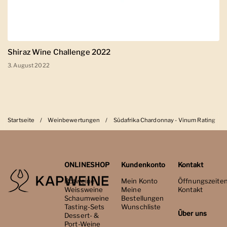
Shiraz Wine Challenge 2022
3. August 2022
Startseite
/
Weinbewertungen
/
Südafrika Chardonnay - Vinum Rating
ONLINESHOP
Kundenkonto
Kontakt
Rotweine
Mein Konto
Öffnungszeite
Weissweine
Meine
Kontakt
Schaumweine
Bestellungen
Tasting-Sets
Wunschliste
Über uns
Dessert- &
Port-Weine