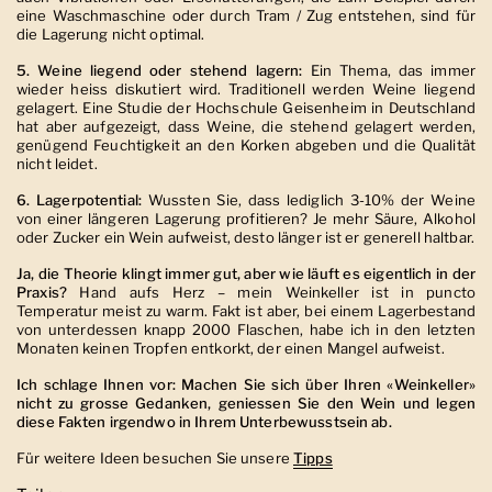
eine Waschmaschine oder durch Tram / Zug entstehen, sind für
die Lagerung nicht optimal.
5. Weine liegend oder stehend lagern:
Ein Thema, das immer
wieder heiss diskutiert wird. Traditionell werden Weine liegend
gelagert. Eine Studie der Hochschule Geisenheim in Deutschland
hat aber aufgezeigt, dass Weine, die stehend gelagert werden,
genügend Feuchtigkeit an den Korken abgeben und die Qualität
nicht leidet.
6. Lagerpotential:
Wussten Sie, dass lediglich 3-10% der Weine
von einer längeren Lagerung profitieren? Je mehr Säure, Alkohol
oder Zucker ein Wein aufweist, desto länger ist er generell haltbar.
Ja, die Theorie klingt immer gut, aber wie läuft es eigentlich in der
Praxis?
Hand aufs Herz – mein Weinkeller ist in puncto
Temperatur meist zu warm. Fakt ist aber, bei einem Lagerbestand
von unterdessen knapp 2000 Flaschen, habe ich in den letzten
Monaten keinen Tropfen entkorkt, der einen Mangel aufweist.
Ich schlage Ihnen vor: Machen Sie sich über Ihren «Weinkeller»
nicht zu grosse Gedanken, geniessen Sie den Wein und legen
diese Fakten irgendwo in Ihrem Unterbewusstsein ab.
Für weitere Ideen besuchen Sie unsere
Tipps