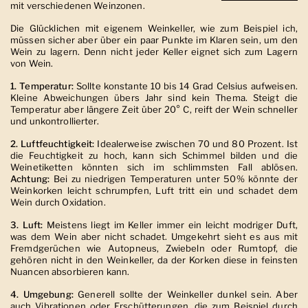
mit verschiedenen Weinzonen.
Die Glücklichen mit eigenem Weinkeller, wie zum Beispiel ich,
müssen sicher aber über ein paar Punkte im Klaren sein, um den
Wein zu lagern. Denn nicht jeder Keller eignet sich zum Lagern
von Wein.
1. Temperatur:
Sollte konstante 10 bis 14 Grad Celsius aufweisen.
Kleine Abweichungen übers Jahr sind kein Thema. Steigt die
Temperatur aber längere Zeit über 20° C, reift der Wein schneller
und unkontrollierter.
2.
Luftfeuchtigkeit:
Idealerweise zwischen 70 und 80 Prozent. Ist
die Feuchtigkeit zu hoch, kann sich Schimmel bilden und die
Weinetiketten könnten sich im schlimmsten Fall ablösen.
Achtung:
Bei zu niedrigen Temperaturen unter 50% könnte der
Weinkorken leicht schrumpfen, Luft tritt ein und schadet dem
Wein durch Oxidation.
3. Luft:
Meistens liegt im Keller immer ein leicht modriger Duft,
was dem Wein aber nicht schadet. Umgekehrt sieht es aus mit
Fremdgerüchen wie Autopneus, Zwiebeln oder Rumtopf, die
gehören nicht in den Weinkeller, da der Korken diese in feinsten
Nuancen absorbieren kann.
4. Umgebung:
Generell sollte der Weinkeller dunkel sein. Aber
auch Vibrationen oder Erschütterungen, die zum Beispiel durch