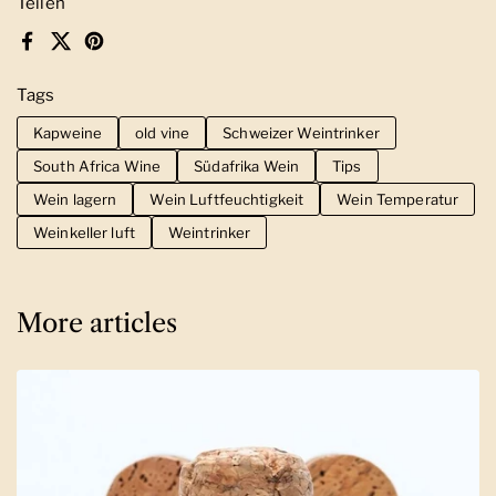
Teilen
Facebook
X (Twitter)
Pinterest
Tags
Kapweine
old vine
Schweizer Weintrinker
South Africa Wine
Südafrika Wein
Tips
Wein lagern
Wein Luftfeuchtigkeit
Wein Temperatur
Weinkeller luft
Weintrinker
More articles