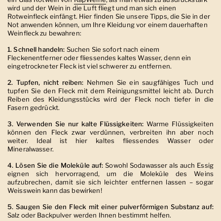
wird und der Wein in die Luft fliegt und man sich einen
Rotweinfleck einfängt. Hier finden Sie unsere Tipps, die Sie in der
Not anwenden können, um Ihre Kleidung vor einem dauerhaften
Weinfleck zu bewahren:
1. Schnell handeln:
Suchen Sie sofort nach einem
Fleckenentferner oder fliessendes kaltes Wasser, denn ein
eingetrockneter Fleck ist viel schwerer zu entfernen.
2. Tupfen, nicht reiben:
Nehmen Sie ein saugfähiges Tuch und
tupfen Sie den Fleck mit dem Reinigungsmittel leicht ab. Durch
Reiben des Kleidungsstücks wird der Fleck noch tiefer in die
Fasern gedrückt.
3. Verwenden Sie nur kalte Flüssigkeiten:
Warme Flüssigkeiten
können den Fleck zwar verdünnen, verbreiten ihn aber noch
weiter. Ideal ist hier kaltes fliessendes Wasser oder
Mineralwasser.
4. Lösen Sie die Moleküle auf:
Sowohl Sodawasser als auch Essig
eignen sich hervorragend, um die Moleküle des Weins
aufzubrechen, damit sie sich leichter entfernen lassen – sogar
Weisswein kann das bewirken!
5. Saugen Sie den Fleck mit einer pulverförmigen Substanz auf:
Salz oder Backpulver werden Ihnen bestimmt helfen.