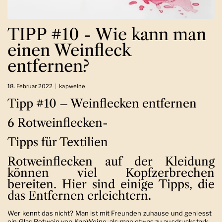
TIPP #10 - Wie kann man
einen Weinfleck
entfernen?
18. Februar 2022
kapweine
Tipp #10 – Weinflecken entfernen
6 Rotweinflecken-
Tipps für Textilien
Rotweinflecken auf der Kleidung
können viel Kopfzerbrechen
bereiten. Hier sind einige Tipps, die
das Entfernen erleichtern.
Wer kennt das nicht? Man ist mit Freunden zuhause und geniesst
ein Glas Rotwein von
KapWeine
, als man etwas zu ausdruckstark