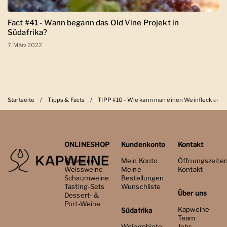
Fact #41 - Wann begann das Old Vine Projekt in
Südafrika?
7. März 2022
Startseite
/
Tipps & Facts
/
TIPP #10 - Wie kann man einen Weinfleck entf
ONLINESHOP
Kundenkonto
Kontakt
Rotweine
Mein Konto
Öffnungszeite
Weissweine
Meine
Kontakt
Schaumweine
Bestellungen
Tasting-Sets
Wunschliste
Über uns
Dessert- &
Port-Weine
Kapweine
Südafrika
Team
Weingebiete
Jobs