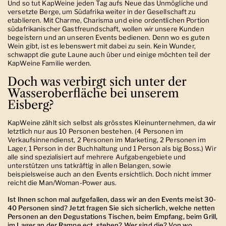
Und so tut KapWeine jeden Tag aufs Neue das Unmögliche und
versetzte Berge, um Südafrika weiter in der Gesellschaft zu
etablieren. Mit Charme, Charisma und eine ordentlichen Portion
südafrikanischer Gastfreundschaft, wollen wir unsere Kunden
begeistern und an unseren Events bedienen. Denn wo es guten
Wein gibt, ist es lebenswert mit dabei zu sein. Kein Wunder,
schwappt die gute Laune auch über und einige möchten teil der
KapWeine Familie werden.
Doch was verbirgt sich unter der
Wasseroberfläche bei unserem
Eisberg?
KapWeine zählt sich selbst als grösstes Kleinunternehmen, da wir
letztlich nur aus 10 Personen bestehen. (4 Personen im
Verkaufsinnendienst, 2 Personen im Marketing, 2 Personen im
Lager, 1 Person in der Buchhaltung und 1 Person als big Boss.) Wir
alle sind spezialisiert auf mehrere Aufgabengebiete und
unterstützen uns tatkräftig in allen Belangen, sowie
beispielsweise auch an den Events ersichtlich. Doch nicht immer
reicht die Man/Woman-Power aus.
Ist Ihnen schon mal aufgefallen, dass wir an den Events meist 30-
40 Personen sind? Jetzt fragen Sie sich sicherlich, welche netten
Personen an den Degustations Tischen, beim Empfang, beim Grill,
im Lager an der Rampe ect. stehen? Wer sind die? Von wo