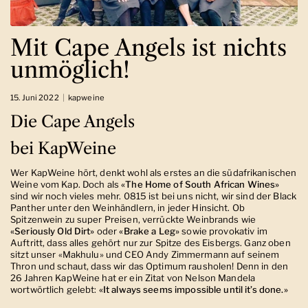
Mit Cape Angels ist nichts
unmöglich!
15. Juni 2022
kapweine
Die Cape Angels
bei KapWeine
Wer KapWeine hört, denkt wohl als erstes an die südafrikanischen
Weine vom Kap. Doch als
«The Home of South African Wines»
sind wir noch vieles mehr. 0815 ist bei uns nicht, wir sind der Black
Panther unter den Weinhändlern, in jeder Hinsicht. Ob
Spitzenwein zu super Preisen, verrückte Weinbrands wie
«Seriously Old Dirt»
oder
«Brake a Leg»
sowie provokativ im
Auftritt, dass alles gehört nur zur Spitze des Eisbergs. Ganz oben
sitzt unser «Makhulu» und CEO Andy Zimmermann auf seinem
Thron und schaut, dass wir das Optimum rausholen! Denn in den
26 Jahren KapWeine hat er ein Zitat von Nelson Mandela
wortwörtlich gelebt:
«It always seems impossible until it’s done.»