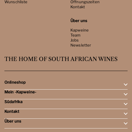
Wunschliste
Öffnungszeiten
Kontakt
Über uns
Kapweine
Team
Jobs
Newsletter
THE HOME OF SOUTH AFRICAN WINES
Onlineshop
Mein -Kapweine-
Rotweine
Weissweine
Südafrika
Mein Konto
Schaumweine
Meine Bestellungen
Tasting-Sets
Kontakt
Weingebiete
Wunschliste
Dessert- & Port-Weine
Weingüter
Über uns
Öffnungszeiten
Weinbewertungen
Kontakt
Reisen