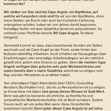
kommen die?
Wir stellen vor: Das sind die Cape Angels von KapWeine, auf
welche wir besonders stolz sind!
Da wir von der KapWeine, ohne
treue Seelen, am Event oder auch bei Container-Lieferung
untergehen würden, haben wir von Jahren damit begonnen,
freiwillige Helfer mit dem Südafrika-Syndrom aufzunehmen. So
umfasst unser Portfolio bereits
80 Cape Angels,
Tendenz
steigend.
Vereinzelt kommt es dazu, dass bestehende Kunden die Seiten
wechseln und als Cape Angel an der Front, sowie hinter den
Kulissen tatkräftig mitwirken. Auch erhalten wir Neuzugänge über
Empfehlungen oder ehemalige Arbeits
kollegen, wo wir natürlich
gewillt sind, jedem eine Chance zu geben. Denn
die meisten Cape
Angels verfügen über gute bis sehr gute Weinkenntnisse und
waren bereits über x-mal in Südafrika
, womit sie so einiges vom
Kap und den Winelands zu erzählen haben.
Von ehemaligen Flight Attendants über
CEO’s, Consulting
Beratern, Buchhaltern ect.. bis hin zu Pensionierten ist so einiges
an Know-How mit dabei.
Und genau dieses Wissen ist Gold Wert.
Denn was gibt es besseres als ehrliche, authentische und
sympathische Markenbotschafter mit an Bord zu haben. Zudem
freuen auch wir uns jedes Mal, wenn diese Grossfamilie
zusammen kommt.
Denn jeder dieser Cape Angels ist auf seine