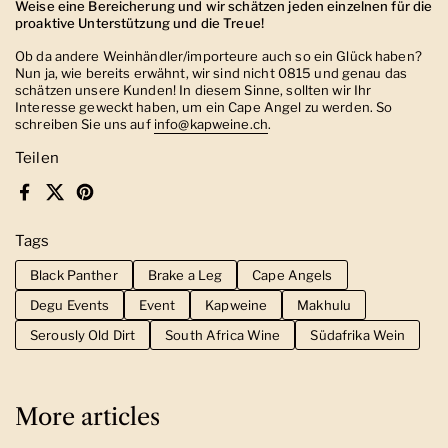
Weise eine Bereicherung und wir schätzen jeden einzelnen für die
proaktive Unterstützung und die Treue!
Ob da andere Weinhändler/importeure auch so ein Glück haben?
Nun ja, wie bereits erwähnt, wir sind nicht 0815 und genau das
schätzen unsere Kunden!
In diesem Sinne, sollten wir Ihr
Interesse geweckt haben, um ein Cape Angel zu werden. So
schreiben Sie uns auf
info@kapweine.ch
.
Teilen
Facebook
X (Twitter)
Pinterest
Tags
Black Panther
Brake a Leg
Cape Angels
Degu Events
Event
Kapweine
Makhulu
Serously Old Dirt
South Africa Wine
Südafrika Wein
More articles