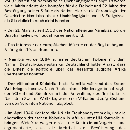
Vor 32 Jahren hat Namibia seine Unabhängigkeit erlangt.
Es waren
viele Jahrhunderte des Kampfes für die Freiheit und 32 Jahre der
Bestätigung seiner Stärke als Nation. Hier ist die Chronologie der
Geschichte Namibias bis zur Unabhängigkeit und 13 Ereignisse,
die Sie vielleicht noch nicht kannten.
–
Der
21. März
ist seit 1990 der
Nationalfeiertag Namibias,
wo die
Unabhängigkeit von Südafrika gefeiert wird.
–
Das Interesse der europäischen Mächte an der Region
begann
Anfang des 19. Jahrhunderts.
–
Namibia wurde 1884 zu einer deutschen Kolonie
mit dem
Namen Deutsch-Südwestafrika. Deutschland hatte Angst, dass
die Briten die Kontrolle über das gesamte südliche Afrika
übernehmen könnten.
–
Der Völkerbund Südafrika hatte Namibia während des Ersten
Weltkrieges besetzt.
Nach Deutschlands Niederlage beauftragte
der Völkerbund Südafrika mit der Verwaltung des Territoriums.
Nach dem Zweiten Weltkrieg wurde der Völkerbund aufgelöst und
von den Vereinten Nationen abgelöst.
–
Im April 1946 richtete die UN ein Treuhandsystem ein, um alle
ehemaligen deutschen Kolonien in Afrika unter UN-Kontrolle zu
bringen.
Südafrika weigerte sich, die Kontrolle aufzugeben, und
argumentierte, dass die Mehrheit der Bevölkerung des