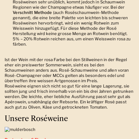
Roséweinen sehr unüblich
, kommt jedoch in Schaumwein
Regionen wie der Champagne etwas häufiger vor. Bei der
Verschnitt Methode
(auch Roséschaumwein-Methode
genannt), die eine breite Palette von leichten bis schweren
Roséweinen hervorbringt, wird
ein wenig Rotwein zum
Weisswein
hinzugefügt. Für diese Methode der Rosé
Herstellung wird keine grosse Menge an Rotwein benötigt.
5% – 20% Rotwein
reichen aus, um einen
Weisswein rosa zu
färben
.
Ist der Wein mit der rosa Farbe bei den Stillweinen in der Regel
eher ein preiswerter Sommerwein, sieht es bei den
Schaumweinen anders aus. Rosé-Schaumweine und allen voran
Rosé-Champagner oder MCCs gelten als besonders edel und
übertreffen ihre weissen Artgenossen im Preis.
Roséweine eignen sich nicht so gut für eine
lange Lagerung
, sie
sollten
jung und frisch
innerhalb von ein bis drei Jahren getrunken
werden. Die leichte, eher liebliche Ausführung passt sehr gut als
Apérowein, unabhängig der Rebsorte. Ein kräftiger Rosé passt
auch gut zu Oliven, Käse und getrockneten Tomaten.
Unsere Roséweine