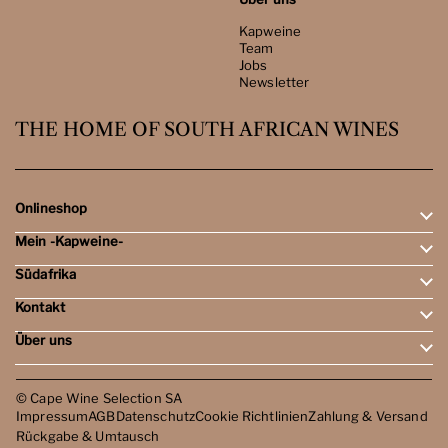
Kapweine
Team
Jobs
Newsletter
THE HOME OF SOUTH AFRICAN WINES
Onlineshop
Mein -Kapweine-
Rotweine
Weissweine
Südafrika
Mein Konto
Schaumweine
Meine Bestellungen
Tasting-Sets
Kontakt
Weingebiete
Wunschliste
Dessert- & Port-Weine
Weingüter
Über uns
Öffnungszeiten
Weinbewertungen
Kontakt
Reisen
Kapweine
Team
© Cape Wine Selection SA
Jobs
Impressum
AGB
Datenschutz
Cookie Richtlinien
Zahlung & Versand
Newsletter
Rückgabe & Umtausch