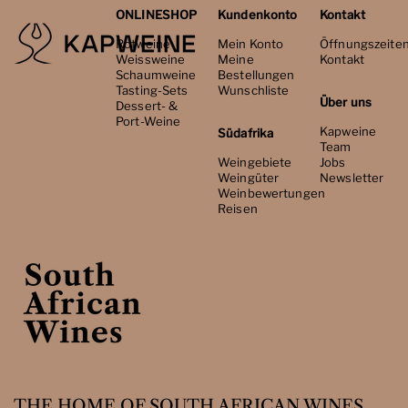
ONLINESHOP
Kundenkonto
Kontakt
Rotweine
Mein Konto
Öffnungszeite
Weissweine
Meine
Kontakt
Schaumweine
Bestellungen
Tasting-Sets
Wunschliste
Über uns
Dessert- &
Port-Weine
Kapweine
Südafrika
Team
Weingebiete
Jobs
Weingüter
Newsletter
Weinbewertungen
Reisen
THE HOME OF SOUTH AFRICAN WINES