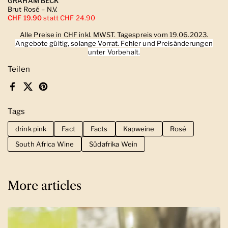
GRAHAM BECK
Brut Rosé – N.V.
CHF 19.90
statt CHF 24.90
Alle Preise in CHF inkl. MWST. Tagespreis vom 19.06.2023.
Angebote gültig, solange Vorrat. Fehler und Preisänderungen
unter Vorbehalt.
Teilen
Facebook
X (Twitter)
Pinterest
Tags
drink pink
Fact
Facts
Kapweine
Rosé
South Africa Wine
Südafrika Wein
More articles