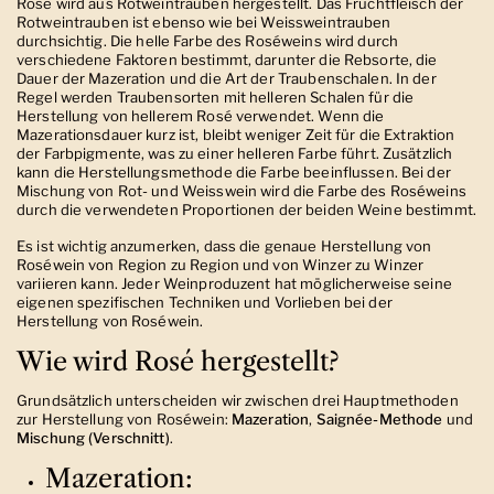
Rosé wird aus Rotweintrauben hergestellt. Das Fruchtfleisch der
Rotweintrauben ist ebenso wie bei Weissweintrauben
durchsichtig.
Die helle Farbe des Roséweins wird durch
verschiedene Faktoren bestimmt, darunter die Rebsorte, die
Dauer der Mazeration und die Art der Traubenschalen. In der
Regel werden Traubensorten mit helleren Schalen für die
Herstellung von hellerem Rosé verwendet. Wenn die
Mazerationsdauer kurz ist, bleibt weniger Zeit für die Extraktion
der Farbpigmente, was zu einer helleren Farbe führt. Zusätzlich
kann die Herstellungsmethode die Farbe beeinflussen. Bei der
Mischung von Rot- und Weisswein wird die Farbe des Roséweins
durch die verwendeten Proportionen der beiden Weine bestimmt.
Es ist wichtig anzumerken, dass die genaue Herstellung von
Roséwein von Region zu Region und von Winzer zu Winzer
variieren kann. Jeder Weinproduzent hat möglicherweise seine
eigenen spezifischen Techniken und Vorlieben bei der
Herstellung von Roséwein.
Wie wird Rosé hergestellt?
Grundsätzlich unterscheiden wir zwischen drei Hauptmethoden
zur Herstellung von Roséwein:
Mazeration
,
Saignée-Methode
und
Mischung (Verschnitt)
.
Mazeration
: