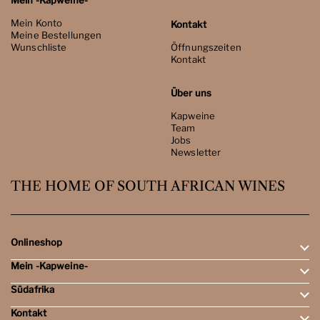
Mein -Kapweine-
Mein Konto
Kontakt
Meine Bestellungen
Wunschliste
Öffnungszeiten
Kontakt
Über uns
Kapweine
Team
Jobs
Newsletter
THE HOME OF SOUTH AFRICAN WINES
Onlineshop
Mein -Kapweine-
Rotweine
Weissweine
Südafrika
Mein Konto
Schaumweine
Meine Bestellungen
Tasting-Sets
Kontakt
Weingebiete
Wunschliste
Dessert- & Port-Weine