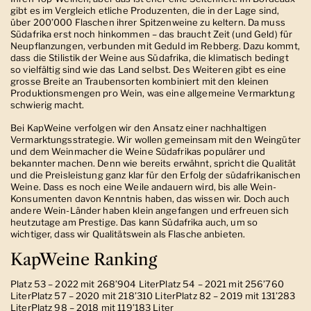
gibt es im Vergleich etliche Produzenten, die in der Lage sind,
über 200’000 Flaschen ihrer Spitzenweine zu keltern. Da muss
Südafrika erst noch hinkommen – das braucht Zeit (und Geld) für
Neupflanzungen, verbunden mit Geduld im Rebberg. Dazu kommt,
dass die Stilistik der Weine aus Südafrika, die klimatisch bedingt
so vielfältig sind wie das Land selbst. Des Weiteren gibt es eine
grosse Breite an Traubensorten kombiniert mit den kleinen
Produktionsmengen pro Wein, was eine allgemeine Vermarktung
schwierig macht.
Bei KapWeine verfolgen wir den Ansatz einer nachhaltigen
Vermarktungsstrategie. Wir wollen gemeinsam mit den Weingüter
und dem Weinmacher die Weine Südafrikas populärer und
bekannter machen. Denn wie bereits erwähnt, spricht die Qualität
und die Preisleistung ganz klar für den Erfolg der südafrikanischen
Weine. Dass es noch eine Weile andauern wird, bis alle Wein-
Konsumenten davon Kenntnis haben, das wissen wir. Doch auch
andere Wein-Länder haben klein angefangen und erfreuen sich
heutzutage am Prestige. Das kann Südafrika auch, um so
wichtiger, dass wir Qualitätswein als Flasche anbieten.
KapWeine Ranking
Platz 53 – 2022 mit 268’904 LiterPlatz 54 – 2021 mit 256’760
LiterPlatz 57 – 2020 mit 218’310 LiterPlatz 82 – 2019 mit 131’283
LiterPlatz 98 – 2018 mit 119’183 Liter