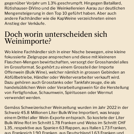
gegenüber Vorjahr um 1.3% geschrumpft. Hingegen Bataillard,
Rütishauser-DiVino und die Weinkellereien Aarau zur deutlichen
Mengensteigerung in den Top 10 geführt haben. Aber auch
andere Fachhändler wie die KapWeine verzeichneten einen
Anstieg der Verkäufe.
Doch worin unterscheiden sich
Weinimporte?
Wo kleine Fachhändler sich in einer Nische bewegen, eine kleine
fokussierte Zielgruppe ansprechen und diese mit kleineren
Flaschen-Mengen bewirtschaften, versorgt der Grosshandel alles
im Grossformat. So gehört zu einem Grossteil der Importe
Offenwein (Bulk Wine), welcher nämlich in grossen Gebinden an
Abfüllbetriebe, Händler oder Weiterverarbeiter verkauft wird.
Dazu gehören auch Grosstanks oder Tankfahrzeuge, die als
handelsüblichen Wein oder Verarbeitungswein für die Herstellung
von Fertigfondue, Schaumwein, Spirituosen oder Wermut
verwendet werden.
Gemäss Schweizerischer Weinzeitung wurden im Jahr 2022 in der
Schweiz 45.8 Millionen Liter Bulk-Wine Importiert, was knapp
einem Drittel aller Wein-Exporte entsprach. So kostete der Liter
Bulk-Wine Rot im Schnitt 1.78 Franken und Weiss im Schnitt CHF
1.35, respektive aus Spanien 63 Rappen, aus Italien 1.73 Franken,
aus Frankreich 1.90 Franken, aus Deutschland 1.63 Franken und