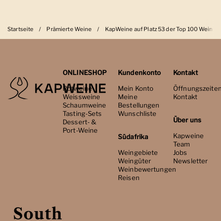
Startseite
/
Prämierte Weine
/
KapWeine auf Platz 53 der Top 100 Weinim
ONLINESHOP
Kundenkonto
Kontakt
Rotweine
Mein Konto
Öffnungszeite
Weissweine
Meine
Kontakt
Schaumweine
Bestellungen
Tasting-Sets
Wunschliste
Über uns
Dessert- &
Port-Weine
Kapweine
Südafrika
Team
Weingebiete
Jobs
Weingüter
Newsletter
Weinbewertungen
Reisen