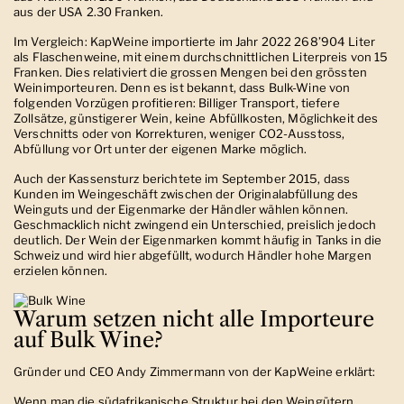
aus der USA 2.30 Franken.
Im Vergleich: KapWeine importierte im Jahr 2022 268’904 Liter
als Flaschenweine, mit einem durchschnittlichen Literpreis von
15
Franken
. Dies relativiert die grossen Mengen bei den grössten
Weinimporteuren. Denn es ist bekannt, dass Bulk-Wine von
folgenden Vorzügen profitieren: Billiger Transport, tiefere
Zollsätze, günstigerer Wein, keine Abfüllkosten, Möglichkeit des
Verschnitts oder von Korrekturen, weniger CO2-Ausstoss,
Abfüllung vor Ort unter der eigenen Marke möglich.
Auch der Kassensturz berichtete im September 2015, dass
Kunden im Weingeschäft zwischen der Originalabfüllung des
Weinguts und der Eigenmarke der Händler wählen können.
Geschmacklich nicht zwingend ein Unterschied, preislich jedoch
deutlich. Der Wein der Eigenmarken kommt häufig in Tanks in die
Schweiz und wird hier abgefüllt, wodurch Händler hohe Margen
erzielen können.
Warum setzen nicht alle Importeure
auf Bulk Wine?
Gründer und CEO Andy Zimmermann von der KapWeine erklärt:
Wenn man die südafrikanische Struktur bei den Weingütern