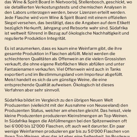
das Wine & Spirit Board in Nietvoorbij, Stellenbosch, geschickt, wo
sie detaillierten Verkostungstests und chemischen Analysen in
den Labors unterzogen werden, bevor Lizenzen erteilt werden.
Jede Flasche wird vom Wine & Spirit Board mit einem offiziellen
Siegel versehen, das bestätigt, dass die Angaben auf dem Etikett
bezüglich Herkunft, Jahrgang und Rebsorte wahr sind. Südafrika
ist weltweit führend in Bezug auf ökologische Nachhaltigkeit und
regulierte Produktion Integrität.
Es ist anzumerken, dass es kaum eine Weinfarm gibt, die ihre
gesamte Produktion in Flaschen abfüllt. Meist werden die
schlechteren Qualitäten als Offenwein an die vielen Grossisten
verkauft, die ohne eigene Rebflächen Wein abfüllen und unter
Fantasienamen verkaufen. Viel Offenwein wird auch in Tanks
exportiert und im Bestimmungsland vom Importeur abgefüllt.
Meist handelt es sich da um günstige Weine, die eine
entsprechende Qualität aufweisen. Ökologisch ist dieses
Verfahren aber sehr sinnvoll.
Südafrika bildet im Vergleich zu den übrigen Neuen Welt
Produzenten (vielleicht mit der Ausnahme von Neuseeland) den
Produzenten Status, welcher am ehesten gleicht. Das heisst, viele
kleine Produzenten produzieren Kleinstmengen an Top-Weinen.
In Südafrika liegen die Abfüllmengen bei den Spitzenweinen oft
bei 6’000 bis 12’000 Flaschen, oft auch weit darunter. Ein paar
wenige Weinfarmen produzieren gar bis zu 50’000 Flaschen von
Ihren Top-Weinen, aber das ist eher eine Seltenheit. Im Bordeaux