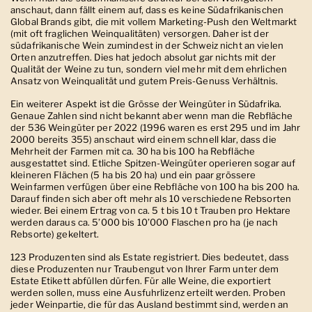
anschaut, dann fällt einem auf, dass es keine Südafrikanischen
Global Brands gibt, die mit vollem Marketing-Push den Weltmarkt
(mit oft fraglichen Weinqualitäten) versorgen. Daher ist der
südafrikanische Wein zumindest in der Schweiz nicht an vielen
Orten anzutreffen. Dies hat jedoch absolut gar nichts mit der
Qualität der Weine zu tun, sondern viel mehr mit dem ehrlichen
Ansatz von Weinqualität und gutem Preis-Genuss Verhältnis.
Ein weiterer Aspekt ist die Grösse der Weingüter in Südafrika.
Genaue Zahlen sind nicht bekannt aber wenn man die Rebfläche
der 536 Weingüter per 2022 (1996 waren es erst 295 und im Jahr
2000 bereits 355) anschaut wird einem schnell klar, dass die
Mehrheit der Farmen mit ca. 30 ha bis 100 ha Rebfläche
ausgestattet sind. Etliche Spitzen-Weingüter operieren sogar auf
kleineren Flächen (5 ha bis 20 ha) und ein paar grössere
Weinfarmen verfügen über eine Rebfläche von 100 ha bis 200 ha.
Darauf finden sich aber oft mehr als 10 verschiedene Rebsorten
wieder. Bei einem Ertrag von ca. 5 t bis 10 t Trauben pro Hektare
werden daraus ca. 5’000 bis 10’000 Flaschen pro ha (je nach
Rebsorte) gekeltert.
123 Produzenten sind als Estate registriert. Dies bedeutet, dass
diese Produzenten nur Traubengut von Ihrer Farm unter dem
Estate Etikett abfüllen dürfen.
Für alle Weine, die exportiert
werden sollen, muss eine Ausfuhrlizenz erteilt werden. Proben
jeder Weinpartie, die für das Ausland bestimmt sind, werden an