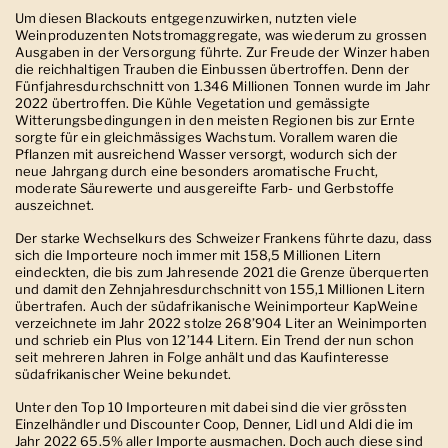
Um diesen Blackouts entgegenzuwirken, nutzten viele
Weinproduzenten Notstromaggregate, was wiederum zu grossen
Ausgaben in der Versorgung führte. Zur Freude der Winzer haben
die reichhaltigen Trauben die Einbussen übertroffen. Denn der
Fünfjahresdurchschnitt von 1.346 Millionen Tonnen wurde im Jahr
2022 übertroffen. Die Kühle Vegetation und gemässigte
Witterungsbedingungen in den meisten Regionen bis zur Ernte
sorgte für ein gleichmässiges Wachstum. Vorallem waren die
Pflanzen mit ausreichend Wasser versorgt, wodurch sich der
neue Jahrgang durch eine besonders aromatische Frucht,
moderate Säurewerte und ausgereifte Farb- und Gerbstoffe
auszeichnet.
Der starke Wechselkurs des Schweizer Frankens führte dazu, dass
sich die Importeure noch immer mit 158,5 Millionen Litern
eindeckten, die bis zum Jahresende 2021 die Grenze überquerten
und damit den Zehnjahresdurchschnitt von 155,1 Millionen Litern
übertrafen. Auch der südafrikanische Weinimporteur KapWeine
verzeichnete im Jahr 2022 stolze 268’904 Liter an Weinimporten
und schrieb ein Plus von 12’144 Litern. Ein Trend der nun schon
seit mehreren Jahren in Folge anhält und das Kaufinteresse
südafrikanischer Weine bekundet.
Unter den Top 10 Importeuren mit dabei sind die vier grössten
Einzelhändler und Discounter Coop, Denner, Lidl und Aldi die im
Jahr 2022 65.5% aller Importe ausmachen. Doch auch diese sind