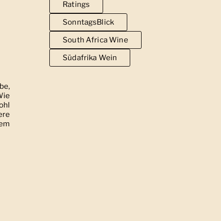
Ratings
SonntagsBlick
South Africa Wine
Südafrika Wein
be,
Wie
ohl
ere
nem