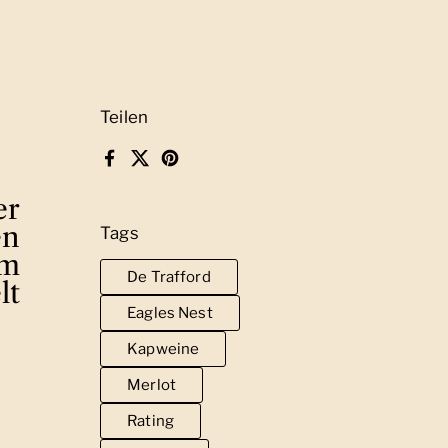
Teilen
Facebook
X (Twitter)
Pinterest
er
en
Tags
Im
De Trafford
lt
Eagles Nest
Kapweine
Merlot
Rating