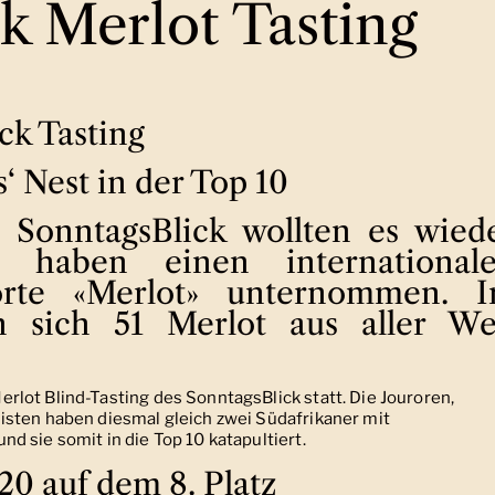
k Merlot Tasting
ck Tasting
‘ Nest in der Top 10
 SonntagsBlick wollten es wied
 haben einen international
orte «Merlot» unternommen. 
en sich 51 Merlot aus aller We
lot Blind-Tasting des SonntagsBlick statt. Die Jouroren,
isten haben diesmal gleich zwei Südafrikaner mit
 sie somit in die Top 10 katapultiert.
20 auf dem 8. Platz