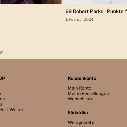
99 Robert Parker Punkte f
1. Februar 2024
ng
OP
Kundenkonto
Mein Konto
e
Meine Bestellungen
ne
Wunschliste
ts
 Port-Weine
Südafrika
Weingebiete