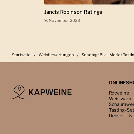
Jancis Robinson Ratings
9. November 2023
Startseite
/
Weinbewertungen
/
SonntagsBlick Merlot Tasti
ONLINESH
Rotweine
Weisswein
Schaumwei
Tasting-Se
Dessert- &