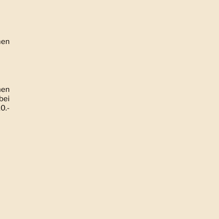
men
hen
bei
0.-